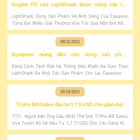
Hiện Đại Nhất Của Mình Để Phù Hợp Với Các..
Engine FX của LightShark được nâng cấp lớn
mang lại nhiều sức mạnh và tính năng hơn.
LightShark, Dòng Sản Phẩm Về Ánh Sáng Của Equipson
Từng Đạt Nhiều Giải Thưởng Vừa Trải Qua Một Đợt Nâng
Cấp Lớn Đem Đến Cho Sản Phẩm Một Engine FX Mạnh Mẽ
Cùng Với Một Giao Diện Người Dùng Trực Quan Hơn.
08/11/2021
Equipson mang đến cho dòng sản phẩm
LightShark nhận diện thương hiệu riêng của mình
Bằng Cách Tách Biệt Hệ Thống Điều Khiển Đa Giao Thức
LightShark Ra Khỏi Các Sản Phẩm Còn Lại, Equipson Có
Thể Tập Trung Tốt Hơn Vào Việc Phát Triển Loạt Bảng Điều
Khiển Ánh Sáng Nổi Tiếng Này.
20/10/2021
Tỉ phú Bill Gates đầu tư 1,7 tỉ USD cho giáo dục
TTO - Người Đàn Ông Giàu Nhất Thế Giới, Tỉ Phú Bill Gates,
Vừa Tuyên Bố Sẽ Đầu Tư 1,7 Tỉ USD Cho Các Sáng Kiến
Giáo Dục Cộng Đồng Trong 5 Năm Tới. Tỉ Phú Bill Gates -
Ảnh: BILL & MELINDA GATES FOUNDATION Theo Báo