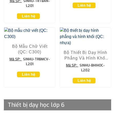
SINHU-TRTBAN-
Mã SP:
Liên hệ
L201
Liên hệ
Bộ Mẫu Chữ Viết
(QC: C300)
Bộ Thiết Bị Dạy Hình
Phẳng Và Hình Khối
SINHU-TRBMCV-
Mã SP:
(QC: Nhựa)
L201
SINHU-BHIHOC-
Mã SP:
L202
Liên hệ
Liên hệ
Thiết bị dạy học lớp 6