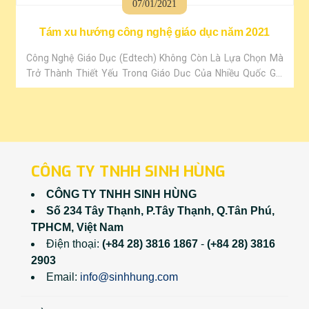
07/01/2021
Washington Post, Ngày 19-10, Tỉ Phú Bill Gates Công Bố
Quỹ Bill & Melinda Gates Sẽ Dành Hơn 1,7 Tỉ USD Trong
Tám xu hướng công nghệ giáo dục năm 2021
Vòng ..
Công Nghệ Giáo Dục (Edtech) Không Còn Là Lựa Chọn Mà
Trở Thành Thiết Yếu Trong Giáo Dục Của Nhiều Quốc Gia
Năm 2021. Khi Covid-19 Bùng Phát Khiến Lớp Học Truyền
Thống Chuyển Sang Online, Nhiều Đổi Mới Mang Tính Đột
Phá Trong Giáo Dục Được Ghi Nhận Như Lớp Học Trực
Tuyến, Hệ Thống Quản Lý Học Tập... Nó Trở Thành Một Phần
Trong Hệ Thống Giáo Dụ..
CÔNG TY TNHH SINH HÙNG
CÔNG TY TNHH SINH HÙNG
Số 234 Tây Thạnh, P.Tây Thạnh, Q.Tân Phú,
TPHCM, Việt Nam
Điện thoại:
(+84 28) 3816 1867
-
(+84 28) 3816
2903
Email:
info@sinhhung.com