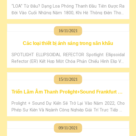
qua từng thời kỳ
“LOA” Từ Đâu? Dạng Loa Phóng Thanh Đầu Tiên Được Ra
Đời Vào Cuối Những Năm 1800, Khi Hệ Thông Điện Thoại
Được Phát Trển. Tiền Thân Của LOA Chính Là “KÈN” (Còi).
Bởi Kèn Sừng Mới Là Hình Thức Khuếch Đại Âm Thanh Sớm
16/11/2021
Nhất. Kỷ Nguyên Âm Thanh Từ Những Năm 1890 – 1925,
Tất Cả Các Bản Ghi Âm Của Nghệ Sĩ Chơi Nhạc Cụ..
Các loại thiết bị ánh sáng trong sân khấu
SPOTLIGHT ELLIPSOIDAL REFECTOR Spotlight Ellipsoidal
Refector (ER) Kết Hợp Một Chóa Phản Chiếu Hình Elip Với
Một Trong Hai Loại Ống Kính: Ống Kính Một Bước Hay Hai
Ống Kính Plano-Convex (phẳng-Lồi) Sắp Theo “belly-To-
15/11/2021
Belly-Bụngbụng”. Ở Mỹ, Những Thiết Bị Ánh Sáng Này
Thường Gọi Là “Lekos”, Nhưng Đó Thật Sự Là ..
Triển Lãm Âm Thanh Prolight+Sound Frankfurt Từ
26 đến 29 tháng 4 năm 2022
Prolight + Sound Dự Kiến Sẽ Trở Lại Vào Năm 2022, Cho
Phép Sự Kiện Và Ngành Công Nghiệp Giải Trí Trực Tiếp Ăn
Mừng Sự Trở Lại Của Nó. Chương Trình Tập Trung Vào Nhạc
Cụ Hiện Diễn Ra Vào Cuối Tuần Sau Khi Prolight + Sound Kết
09/11/2021
Thúc. Frankfurt Messe Cũng Đang Sử Dụng Các Tiện Nghi