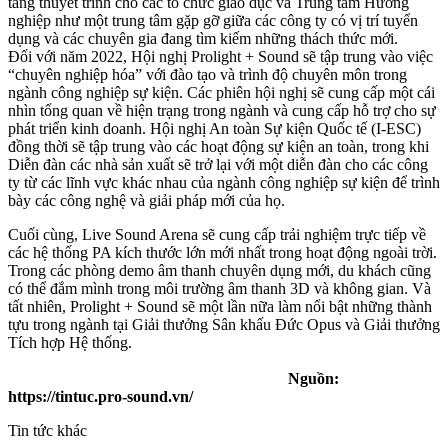
tảng thuyết trình cho các tổ chức giáo dục và Trung tâm Hướng
nghiệp như một trung tâm gặp gỡ giữa các công ty có vị trí tuyển
dụng và các chuyên gia đang tìm kiếm những thách thức mới.
Đối với năm 2022, Hội nghị Prolight + Sound sẽ tập trung vào việc
“chuyên nghiệp hóa” với đào tạo và trình độ chuyên môn trong
ngành công nghiệp sự kiện. Các phiên hội nghị sẽ cung cấp một cái
nhìn tổng quan về hiện trạng trong ngành và cung cấp hỗ trợ cho sự
phát triển kinh doanh. Hội nghị An toàn Sự kiện Quốc tế (I-ESC)
đồng thời sẽ tập trung vào các hoạt động sự kiện an toàn, trong khi
Diễn đàn các nhà sản xuất sẽ trở lại với một diễn đàn cho các công
ty từ các lĩnh vực khác nhau của ngành công nghiệp sự kiện để trình
bày các công nghệ và giải pháp mới của họ.
Cuối cùng, Live Sound Arena sẽ cung cấp trải nghiệm trực tiếp về
các hệ thống PA kích thước lớn mới nhất trong hoạt động ngoài trời.
Trong các phòng demo âm thanh chuyên dụng mới, du khách cũng
có thể đắm mình trong môi trường âm thanh 3D và không gian. Và
tất nhiên, Prolight + Sound sẽ một lần nữa làm nổi bật những thành
tựu trong ngành tại Giải thưởng Sân khấu Đức Opus và Giải thưởng
Tích hợp Hệ thống.
Nguồn:
https://tintuc.pro-sound.vn/
Tin tức khác