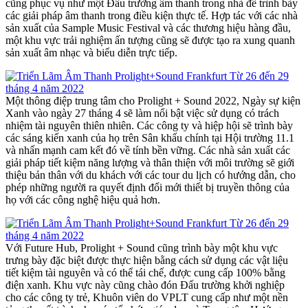
cũng phục vụ như một Đấu trường âm thanh trong nhà để trình bày
các giải pháp âm thanh trong điều kiện thực tế. Hợp tác với các nhà
sản xuất của Sample Music Festival và các thương hiệu hàng đầu,
một khu vực trải nghiệm ấn tượng cũng sẽ được tạo ra xung quanh
sản xuất âm nhạc và biểu diễn trực tiếp.
Một thông điệp trung tâm cho Prolight + Sound 2022, Ngày sự kiện
Xanh vào ngày 27 tháng 4 sẽ làm nổi bật việc sử dụng có trách
nhiệm tài nguyên thiên nhiên. Các công ty và hiệp hội sẽ trình bày
các sáng kiến xanh của họ trên Sân khấu chính tại Hội trường 11.1
và nhấn mạnh cam kết đó về tính bền vững. Các nhà sản xuất các
giải pháp tiết kiệm năng lượng và thân thiện với môi trường sẽ giới
thiệu bản thân với du khách với các tour du lịch có hướng dẫn, cho
phép những người ra quyết định đổi mới thiết bị truyền thông của
họ với các công nghệ hiệu quả hơn.
Với Future Hub, Prolight + Sound cũng trình bày một khu vực
trưng bày đặc biệt được thực hiện bằng cách sử dụng các vật liệu
tiết kiệm tài nguyên và có thể tái chế, được cung cấp 100% bằng
điện xanh. Khu vực này cũng chào đón Đấu trường khởi nghiệp
cho các công ty trẻ, Khuôn viên do VPLT cung cấp như một nền