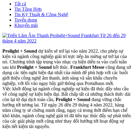
Tất cả
Tin Tổng Hợp
Tin Kỹ Thuật & Công Nghệ
Tuyển dụng
Khuyến mãi
Prolight + Sound
dự kiến sẽ trở lại vào năm 2022, cho phép sự
kiện và ngành công nghiệp giải trí trực tiếp ăn mừng sự trở lại của
nó. Chương trình tập trung vào nhạc cụ hiện diễn ra vào cuối tuần
sau khi
Prolight + Sound
kết thúc.
Frankfurt Messe
cũng đang sử
dụng các tiện nghi hiện đại nhất của mình để phù hợp với các buổi
giới thiệu công nghệ âm thanh, ánh sáng và sân khấu chuyên
nghiệp, với lối vào ngay bây giờ thông qua Portalhaus mới.
Việc khởi động lại ngành công nghiệp sự kiện đã thúc đẩy nhu cầu
về công nghệ sự kiện hiện đại. Bất chấp tất cả những thách thức dài
còn lại từ đại dịch toàn cầu,
Prolight + Sound
đang vững chắc
hướng tới tương lai. Từ ngày 26 đến 29 tháng 4 năm 2022, hàng
trăm công ty sẽ chứng minh rằng, ngay cả trong thời điểm hạn chế
khó khăn, ngành công nghệ giải trí đã liên tục thúc đẩy sự phát triển
của các giải pháp mới cũng như thay đổi hướng tới hoạt động sự
kiện tiết kiệm tài nguyên.