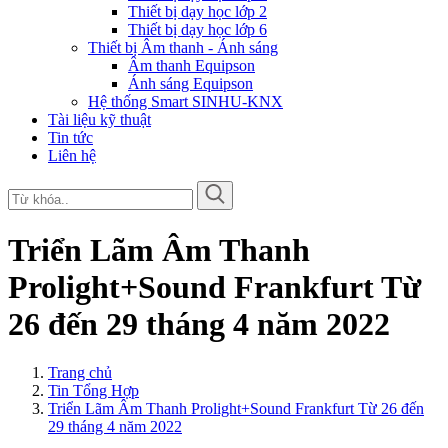
Thiết bị dạy học lớp 2
Thiết bị dạy học lớp 6
Thiết bị Âm thanh - Ánh sáng
Âm thanh Equipson
Ánh sáng Equipson
Hệ thống Smart SINHU-KNX
Tài liệu kỹ thuật
Tin tức
Liên hệ
Triển Lãm Âm Thanh
Prolight+Sound Frankfurt Từ
26 đến 29 tháng 4 năm 2022
Trang chủ
Tin Tổng Hợp
Triển Lãm Âm Thanh Prolight+Sound Frankfurt Từ 26 đến
29 tháng 4 năm 2022