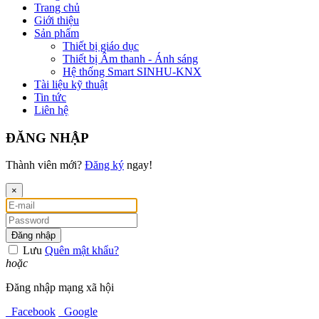
Trang chủ
Giới thiệu
Sản phẩm
Thiết bị giáo dục
Thiết bị Âm thanh - Ánh sáng
Hệ thống Smart SINHU-KNX
Tài liệu kỹ thuật
Tin tức
Liên hệ
ĐĂNG NHẬP
Thành viên mới?
Đăng ký
ngay!
×
Đăng nhập
Lưu
Quên mật khẩu?
hoặc
Đăng nhập mạng xã hội
Facebook
Google