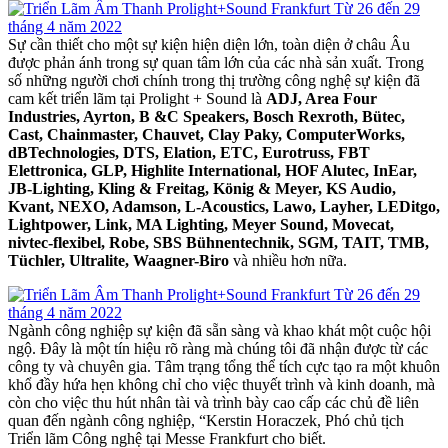
Sự cần thiết cho một sự kiện hiện diện lớn, toàn diện ở châu Âu
được phản ánh trong sự quan tâm lớn của các nhà sản xuất. Trong
số những người chơi chính trong thị trường công nghệ sự kiện đã
cam kết triển lãm tại Prolight + Sound là
ADJ, Area Four
Industries, Ayrton, B &C Speakers, Bosch Rexroth, Bütec,
Cast, Chainmaster, Chauvet, Clay Paky, ComputerWorks,
dBTechnologies, DTS, Elation, ETC, Eurotruss, FBT
Elettronica, GLP, Highlite International, HOF Alutec, InEar,
JB-Lighting, Kling & Freitag, König & Meyer, KS Audio,
Kvant, NEXO, Adamson, L-Acoustics, Lawo, Layher, LEDitgo,
Lightpower, Link, MA Lighting, Meyer Sound, Movecat,
nivtec-flexibel, Robe, SBS Bühnentechnik, SGM, TAIT, TMB,
Tüchler, Ultralite, Waagner-Biro
và nhiều hơn nữa.
Ngành công nghiệp sự kiện đã sẵn sàng và khao khát một cuộc hội
ngộ. Đây là một tín hiệu rõ ràng mà chúng tôi đã nhận được từ các
công ty và chuyên gia. Tâm trạng tổng thể tích cực tạo ra một khuôn
khổ đầy hứa hẹn không chỉ cho việc thuyết trình và kinh doanh, mà
còn cho việc thu hút nhân tài và trình bày cao cấp các chủ đề liên
quan đến ngành công nghiệp, “Kerstin Horaczek, Phó chủ tịch
Triển lãm Công nghệ tại Messe Frankfurt cho biết.