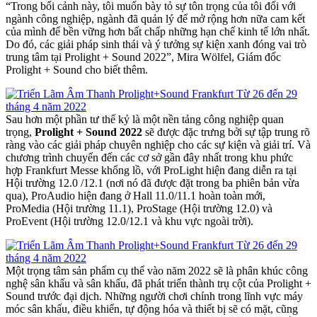
“Trong bối cảnh này, tôi muốn bày tỏ sự tôn trọng của tôi đối với
ngành công nghiệp, ngành đã quản lý để mở rộng hơn nữa cam kết
của mình để bền vững hơn bất chấp những hạn chế kinh tế lớn nhất.
Do đó, các giải pháp sinh thái và ý tưởng sự kiện xanh đóng vai trò
trung tâm tại Prolight + Sound 2022”, Mira Wölfel, Giám đốc
Prolight + Sound cho biết thêm.
Sau hơn một phần tư thế kỷ là một nền tảng công nghiệp quan
trọng,
Prolight + Sound 2022
sẽ được đặc trưng bởi sự tập trung rõ
ràng vào các giải pháp chuyên nghiệp cho các sự kiện và giải trí. Và
chương trình chuyển đến các cơ sở gần đây nhất trong khu phức
hợp Frankfurt Messe khổng lồ, với ProLight hiện đang diễn ra tại
Hội trường 12.0 /12.1 (nơi nó đã được đặt trong ba phiên bản vừa
qua), ProAudio hiện đang ở Hall 11.0/11.1 hoàn toàn mới,
ProMedia (Hội trường 11.1), ProStage (Hội trường 12.0) và
ProEvent (Hội trường 12.0/12.1 và khu vực ngoài trời).
Một trọng tâm sản phẩm cụ thể vào năm 2022 sẽ là phân khúc công
nghệ sân khấu và sân khấu, đã phát triển thành trụ cột của Prolight +
Sound trước đại dịch. Những người chơi chính trong lĩnh vực máy
móc sân khấu, điều khiển, tự động hóa và thiết bị sẽ có mặt, cũng