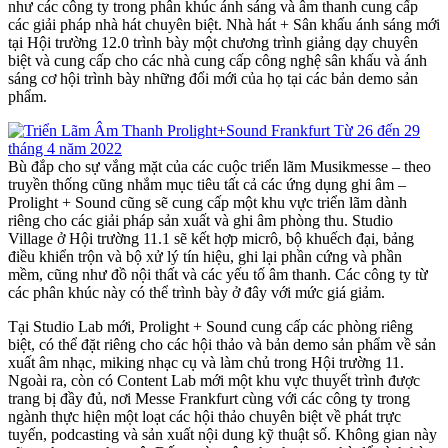
như các công ty trong phân khúc ánh sáng và âm thanh cung cấp
các giải pháp nhà hát chuyên biệt. Nhà hát + Sân khấu ánh sáng mới
tại Hội trường 12.0 trình bày một chương trình giảng dạy chuyên
biệt và cung cấp cho các nhà cung cấp công nghệ sân khấu và ánh
sáng cơ hội trình bày những đổi mới của họ tại các bản demo sản
phẩm.
Bù đắp cho sự vắng mặt của các cuộc triển lãm Musikmesse – theo
truyền thống cũng nhắm mục tiêu tất cả các ứng dụng ghi âm –
Prolight + Sound cũng sẽ cung cấp một khu vực triển lãm dành
riêng cho các giải pháp sản xuất và ghi âm phòng thu. Studio
Village ở Hội trường 11.1 sẽ kết hợp micrô, bộ khuếch đại, bảng
điều khiển trộn và bộ xử lý tín hiệu, ghi lại phần cứng và phần
mềm, cũng như đồ nội thất và các yếu tố âm thanh. Các công ty từ
các phân khúc này có thể trình bày ở đây với mức giá giảm.
Tại Studio Lab mới, Prolight + Sound cung cấp các phòng riêng
biệt, có thể đặt riêng cho các hội thảo và bản demo sản phẩm về sản
xuất âm nhạc, miking nhạc cụ và làm chủ trong Hội trường 11.
Ngoài ra, còn có Content Lab mới một khu vực thuyết trình được
trang bị đầy đủ, nơi Messe Frankfurt cùng với các công ty trong
ngành thực hiện một loạt các hội thảo chuyên biệt về phát trực
tuyến, podcasting và sản xuất nội dung kỹ thuật số. Không gian này