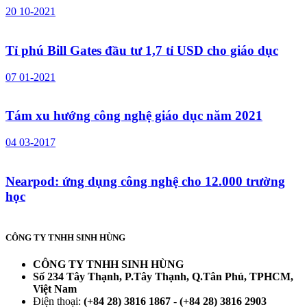
20
10-2021
Tỉ phú Bill Gates đầu tư 1,7 tỉ USD cho giáo dục
07
01-2021
Tám xu hướng công nghệ giáo dục năm 2021
04
03-2017
Nearpod: ứng dụng công nghệ cho 12.000 trường
học
CÔNG TY TNHH SINH HÙNG
CÔNG TY TNHH SINH HÙNG
Số 234 Tây Thạnh, P.Tây Thạnh, Q.Tân Phú, TPHCM,
Việt Nam
Điện thoại:
(+84 28) 3816 1867
-
(+84 28) 3816 2903