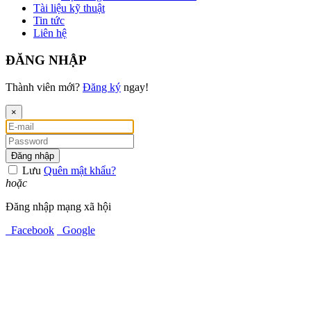
Tài liệu kỹ thuật
Tin tức
Liên hệ
ĐĂNG NHẬP
Thành viên mới?
Đăng ký
ngay!
×
Đăng nhập
Lưu
Quên mật khẩu?
hoặc
Đăng nhập mạng xã hội
Facebook
Google