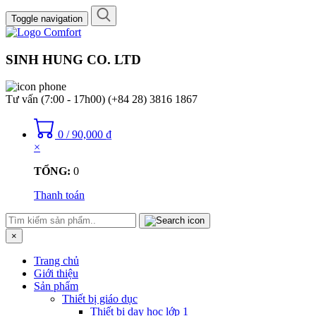
Toggle navigation
SINH HUNG CO. LTD
Tư vấn (7:00 - 17h00)
(+84 28) 3816 1867
0
/
90,000
₫
×
TỔNG:
0
Thanh toán
×
Trang chủ
Giới thiệu
Sản phẩm
Thiết bị giáo dục
Thiết bị dạy học lớp 1