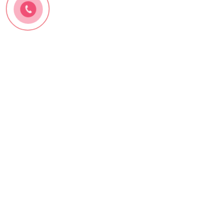
CÔNG TY TNHH SINH HÙNG
CÔNG TY TNHH SINH HÙNG
Số 234 Tây Thạnh, P.Tây Thạnh, Q.Tân Phú,
TPHCM, Việt Nam
Điện thoại:
(+84 28) 3816 1867
-
(+84 28) 3816