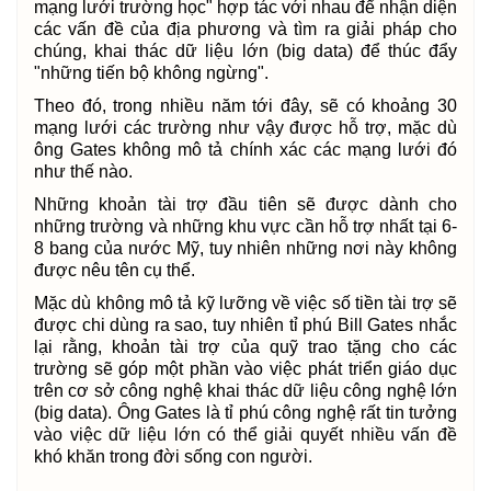
mạng lưới trường học" hợp tác với nhau để nhận diện
các vấn đề của địa phương và tìm ra giải pháp cho
chúng, khai thác dữ liệu lớn (big data) để thúc đẩy
"những tiến bộ không ngừng".
Theo đó, trong nhiều năm tới đây, sẽ có khoảng 30
mạng lưới các trường như vậy được hỗ trợ, mặc dù
ông Gates không mô tả chính xác các mạng lưới đó
như thế nào.
Những khoản tài trợ đầu tiên sẽ được dành cho
những trường và những khu vực cần hỗ trợ nhất tại 6-
8 bang của nước Mỹ, tuy nhiên những nơi này không
được nêu tên cụ thể.
Mặc dù không mô tả kỹ lưỡng về việc số tiền tài trợ sẽ
được chi dùng ra sao, tuy nhiên tỉ phú Bill Gates nhắc
lại rằng, khoản tài trợ của quỹ trao tặng cho các
trường sẽ góp một phần vào việc phát triển giáo dục
trên cơ sở công nghệ khai thác dữ liệu công nghệ lớn
(big data). Ông Gates là tỉ phú công nghệ rất tin tưởng
vào việc dữ liệu lớn có thể giải quyết nhiều vấn đề
khó khăn trong đời sống con người.