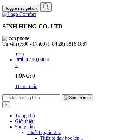
Toggle navigation
SINH HUNG CO. LTD
Tư vấn (7:00 - 17h00)
(+84 28) 3816 1867
0
/
90,000
₫
×
TỔNG:
0
Thanh toán
×
Trang chủ
Giới thiệu
Sản phẩm
Thiết bị giáo dục
Thiết bị dạy học lớp 1