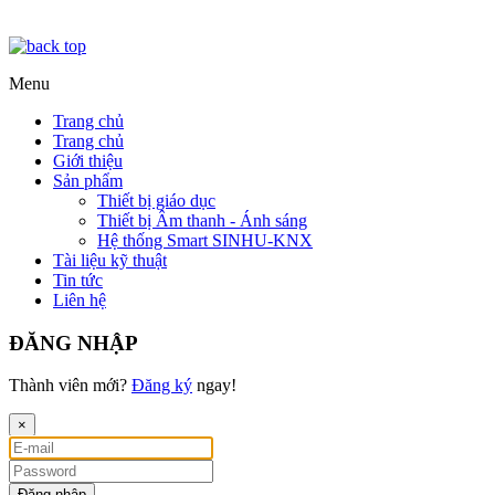
Menu
Trang chủ
Trang chủ
Giới thiệu
Sản phẩm
Thiết bị giáo dục
Thiết bị Âm thanh - Ánh sáng
Hệ thống Smart SINHU-KNX
Tài liệu kỹ thuật
Tin tức
Liên hệ
ĐĂNG NHẬP
Thành viên mới?
Đăng ký
ngay!
×
Đăng nhập