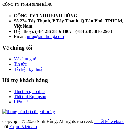
CÔNG TY TNHH SINH HÙNG
CÔNG TY TNHH SINH HÙNG
Số 234 Tây Thạnh, P.Tây Thạnh, Q.Tân Phú, TPHCM,
Việt Nam
Điện thoại:
(+84 28) 3816 1867
-
(+84 28) 3816 2903
Email:
info@sinhhung.com
Về chúng tôi
Về chúng tôi
Tin tức
Tài liệu kỹ thuật
Hỗ trợ khách hàng
Thiết bị giáo dục
Thiết bị Equipson
Liên hệ
Copyright © 2026 Sinh Hùng. All rights reserved.
Thiết kế website
bởi
Expro Vietnam