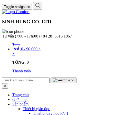
Toggle navigation
SINH HUNG CO. LTD
Tư vấn (7:00 - 17h00)
(+84 28) 3816 1867
0
/
90,000
₫
×
TỔNG:
0
Thanh toán
×
Trang chủ
Giới thiệu
Sản phẩm
Thiết bị giáo dục
Thiết bị dạy học lớp 1