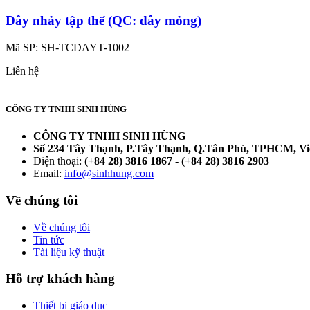
Dây nhảy tập thể (QC: dây mỏng)
Mã SP:
SH-TCDAYT-1002
Liên hệ
CÔNG TY TNHH SINH HÙNG
CÔNG TY TNHH SINH HÙNG
Số 234 Tây Thạnh, P.Tây Thạnh, Q.Tân Phú, TPHCM, V
Điện thoại:
(+84 28) 3816 1867
-
(+84 28) 3816 2903
Email:
info@sinhhung.com
Về chúng tôi
Về chúng tôi
Tin tức
Tài liệu kỹ thuật
Hỗ trợ khách hàng
Thiết bị giáo dục