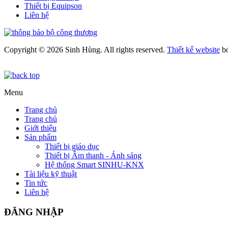
Thiết bị Equipson
Liên hệ
Copyright © 2026 Sinh Hùng. All rights reserved.
Thiết kế website
b
Menu
Trang chủ
Trang chủ
Giới thiệu
Sản phẩm
Thiết bị giáo dục
Thiết bị Âm thanh - Ánh sáng
Hệ thống Smart SINHU-KNX
Tài liệu kỹ thuật
Tin tức
Liên hệ
ĐĂNG NHẬP