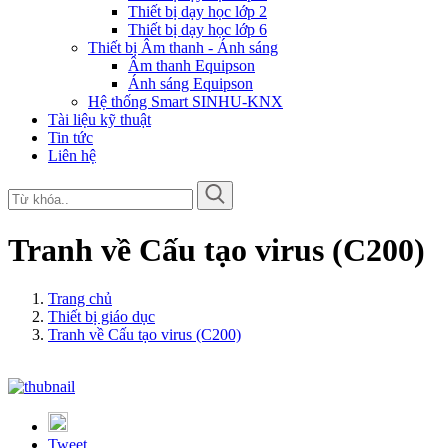
Thiết bị dạy học lớp 2
Thiết bị dạy học lớp 6
Thiết bị Âm thanh - Ánh sáng
Âm thanh Equipson
Ánh sáng Equipson
Hệ thống Smart SINHU-KNX
Tài liệu kỹ thuật
Tin tức
Liên hệ
Tranh về Cấu tạo virus (C200)
Trang chủ
Thiết bị giáo dục
Tranh về Cấu tạo virus (C200)
Tweet