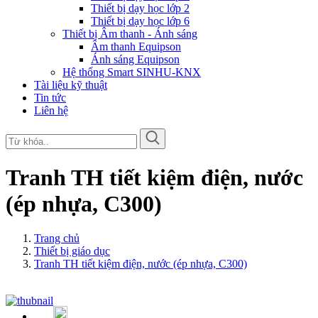
Thiết bị dạy học lớp 2
Thiết bị dạy học lớp 6
Thiết bị Âm thanh - Ánh sáng
Âm thanh Equipson
Ánh sáng Equipson
Hệ thống Smart SINHU-KNX
Tài liệu kỹ thuật
Tin tức
Liên hệ
Tranh TH tiết kiệm điện, nước
(ép nhựa, C300)
Trang chủ
Thiết bị giáo dục
Tranh TH tiết kiệm điện, nước (ép nhựa, C300)