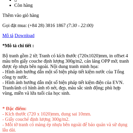
Còn hàng
Thêm vào giỏ hàng
Gọi đặt mua:
(+84 28) 3816 1867
(7:30 - 22:00)
Mô tả
Download
*Mô tả chi tiết :
Bộ tranh gồm 2 tờ; Tranh có kích thước (720x1020)mm, in offset 4
màu trên giấy couche định lượng 300g/m2, cán láng OPP mờ, tranh
được ép nhựa bên ngoài. Nội dung tranh minh họa:
- Hình ảnh hướng dẫn một số biện pháp tiết kiệm nước của Tổng
công ty nước.
- Hình ảnh hướng dẫn một số biện pháp tiết kiệm điện của EVN.
Tranh/ảnh có hình ảnh rõ nét, đẹp, màu sắc sinh động; phù hợp
vùng, miền và lứa tuổi của học sinh.
* Đặc điểm:
- Kích thước (720 x 1020)mm, dung sai 10mm.
- Giấy couché định lượng 300g/m2.
- Mỗi tờ tranh có màng ép nhựa bên ngoài để bảo quản và sử dụng
lâu dài.