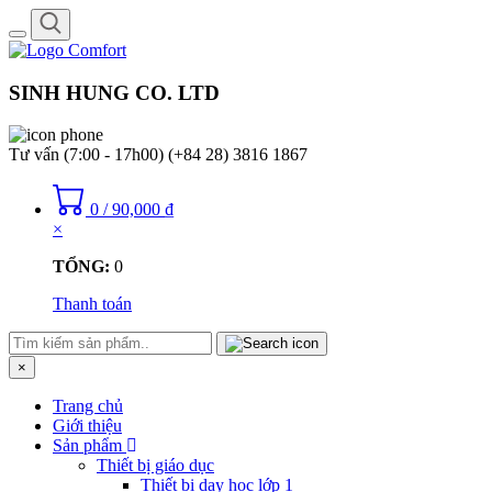
Toggle
navigation
SINH HUNG CO. LTD
Tư vấn (7:00 - 17h00)
(+84 28) 3816 1867
0
/
90,000
₫
×
TỔNG:
0
Thanh toán
×
Trang chủ
Giới thiệu
Sản phẩm
Thiết bị giáo dục
Thiết bị dạy học lớp 1