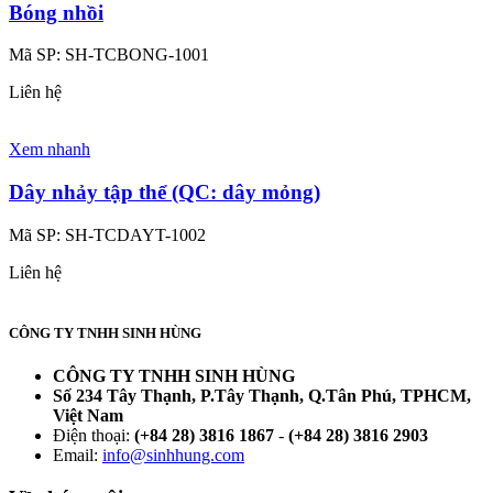
Bóng nhồi
Mã SP:
SH-TCBONG-1001
Liên hệ
Xem nhanh
Dây nhảy tập thể (QC: dây mỏng)
Mã SP:
SH-TCDAYT-1002
Liên hệ
CÔNG TY TNHH SINH HÙNG
CÔNG TY TNHH SINH HÙNG
Số 234 Tây Thạnh, P.Tây Thạnh, Q.Tân Phú, TPHCM,
Việt Nam
Điện thoại:
(+84 28) 3816 1867
-
(+84 28) 3816 2903
Email:
info@sinhhung.com