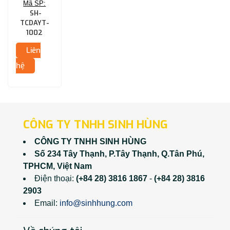
Mã SP:
(QC: DÂY
SH-
MỎNG)
TCDAYT-
1002
Liên
hệ
CÔNG TY TNHH SINH HÙNG
CÔNG TY TNHH SINH HÙNG
Số 234 Tây Thạnh, P.Tây Thạnh, Q.Tân Phú,
TPHCM, Việt Nam
Điện thoại:
(+84 28) 3816 1867
-
(+84 28) 3816
2903
Email:
info@sinhhung.com