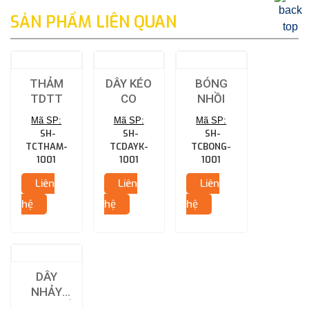
SẢN PHẨM LIÊN QUAN
THẢM
DÂY KÉO
BÓNG
TDTT
CO
NHỒI
Mã SP:
Mã SP:
Mã SP:
SH-
SH-
SH-
TCTHAM-
TCDAYK-
TCBONG-
1001
1001
1001
Liên
Liên
Liên
hệ
hệ
hệ
DÂY
NHẢY
TẬP THỂ