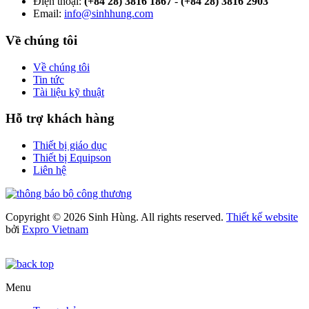
Điện thoại:
(+84 28) 3816 1867
-
(+84 28) 3816 2903
Email:
info@sinhhung.com
Về chúng tôi
Về chúng tôi
Tin tức
Tài liệu kỹ thuật
Hỗ trợ khách hàng
Thiết bị giáo dục
Thiết bị Equipson
Liên hệ
Copyright © 2026 Sinh Hùng. All rights reserved.
Thiết kế website
bởi
Expro Vietnam
Menu