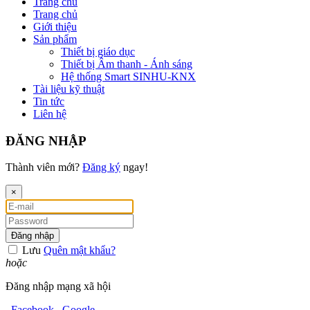
Trang chủ
Trang chủ
Giới thiệu
Sản phẩm
Thiết bị giáo dục
Thiết bị Âm thanh - Ánh sáng
Hệ thống Smart SINHU-KNX
Tài liệu kỹ thuật
Tin tức
Liên hệ
ĐĂNG NHẬP
Thành viên mới?
Đăng ký
ngay!
×
Đăng nhập
Lưu
Quên mật khẩu?
hoặc
Đăng nhập mạng xã hội
Facebook
Google