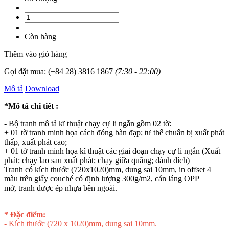
Còn hàng
Thêm vào giỏ hàng
Gọi đặt mua:
(+84 28) 3816 1867
(7:30 - 22:00)
Mô tả
Download
*Mô tả chi tiết :
- Bộ tranh mô tả kĩ thuật chạy cự li ngắn gồm 02 tờ:
+ 01 tờ tranh minh họa cách đóng bàn đạp; tư thế chuẩn bị xuất phát
thấp, xuất phát cao;
+ 01 tờ tranh minh họa kĩ thuật các giai đoạn chạy cự li ngắn (Xuất
phát; chạy lao sau xuất phát; chạy giữa quãng; đánh đích)
Tranh có kích thước (720x1020)mm, dung sai 10mm, in offset 4
màu trên giấy couché có định lượng 300g/m2, cán láng OPP
mờ, tranh được ép nhựa bên ngoài.
* Đặc điểm:
- Kích thước (720 x 1020)mm, dung sai 10mm.