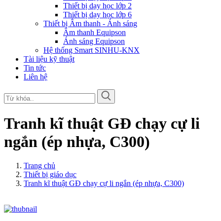
Thiết bị dạy học lớp 2
Thiết bị dạy học lớp 6
Thiết bị Âm thanh - Ánh sáng
Âm thanh Equipson
Ánh sáng Equipson
Hệ thống Smart SINHU-KNX
Tài liệu kỹ thuật
Tin tức
Liên hệ
Tranh kĩ thuật GĐ chạy cự li
ngắn (ép nhựa, C300)
Trang chủ
Thiết bị giáo dục
Tranh kĩ thuật GĐ chạy cự li ngắn (ép nhựa, C300)