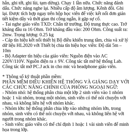
hẳn, ghi tới, ghi lùi, tạm dừng). Chạy 1 lần nữa. Chức năng đánh
dấu. Chức năng nghe lại. Nhiều cấp độ âm lượng. Kênh đôi. Ghi
lại. Được tích hợp ngay trên hộp học viên để việc kết nối đơn giản
tiết kiệm dây và thời gian thi công ngắn, ít gặp sự cố.
- Tai nghe giáo viên TXD: Chắn từ trường. Độ trung thực cao. Trở
kháng đầu ra 16 Ohm. Trở kháng đầu vào: 200 Ohm. Công suất ra:
2mw. Trọng lượng: 0.25 kg
- Cáp tín hiệu kết nối thiết bị Bộ điều khiển trung tâm, chia và xử lý
dữ liệu HL2020 với Thiết bị chia tín hiệu học viên: Độ dài 5m –
10m
- Bộ Adapter tín hiệu của giáo viên: Nguồn điện vào AC
220V/110V. Nguồn điện ra ± 9V. Công tác tắt mở hệ thống Lab.
Công tác tắt mở PC.J ack in cho mic và headphone giáo viên.
* Thông số kỹ thuật phần mềm:
PHẦN MỀM ĐIỀU KHIỂN HỆ THỐNG VÀ GIẢNG DẠY VỚI
CÁC CHỨC NĂNG CHÍNH CỦA PHÒNG NGOẠI NGỮ:
- Nhóm nhỏ: hệ thống phân chia một lớp 2 sinh viên vào 1 nhóm
hoặc 1 vài nhóm, trong một nhóm, sinh viên có thể nói chuyện với
nhau, và không liên hệ với nhóm khác.
- Nhóm lớn: hệ thống phân chia lớp vào những nhóm lớn, trong
nhóm, sinh viên có thể nói chuyện với nhau, và không liên hệ với
người trong nhóm khác.
- Sinh viên: giáo viên có thể chỉ định 1 hoặc 1 vài sinh viên để minh
họa trong lớp.