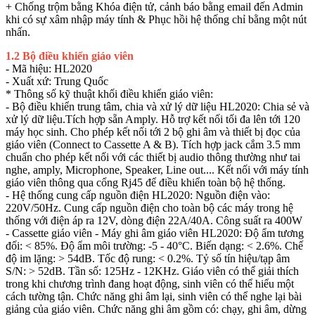
+ Chống trộm bằng Khóa điện tử, cảnh báo bằng email đến Admin
khi có sự xâm nhập máy tính & Phục hồi hệ thống chỉ bằng một nút
nhấn.
1.2 Bộ điều khiển giáo viên
- Mã hiệu: HL2020
- Xuất xứ: Trung Quốc
* Thông số kỹ thuật khối điều khiển giáo viên:
- Bộ điều khiển trung tâm, chia và xử lý dữ liệu HL2020: Chia sẻ và
xử lý dữ liệu.Tích hợp sẵn Amply. Hỗ trợ kết nối tối đa lên tới 120
máy học sinh. Cho phép kết nối tới 2 bộ ghi âm và thiết bị đọc của
giáo viên (Connect to Cassette A & B). Tích hợp jack cắm 3.5 mm
chuẩn cho phép kết nối với các thiết bị audio thông thường như tai
nghe, amply, Microphone, Speaker, Line out.... Kết nối với máy tính
giáo viên thông qua cổng Rj45 để điều khiển toàn bộ hệ thống.
- Hệ thống cung cấp nguồn điện HL2020: Nguồn điện vào:
220V/50Hz. Cung cấp nguồn điện cho toàn bộ các máy trong hệ
thống với điện áp ra 12V, dòng điện 22A/40A. Công suất ra 400W
- Cassette giáo viên - Máy ghi âm giáo viên HL2020: Độ ẩm tương
đối: < 85%. Độ ẩm môi trường: -5 - 40°C. Biến dạng: < 2.6%. Chế
độ im lặng: > 54dB. Tốc độ rung: < 0.2%. Tỷ số tín hiệu/tạp âm
S/N: > 52dB. Tần số: 125Hz - 12KHz. Giáo viên có thể giải thích
trong khi chương trình đang hoạt động, sinh viên có thể hiểu một
cách tường tận. Chức năng ghi âm lại, sinh viên có thể nghe lại bài
giảng của giáo viên. Chức năng ghi âm gồm có: chạy, ghi âm, dừng