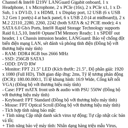
Channel & Intel® I219V LANGuard Gigabit onboard, 1 x
Headphone, 1 x Microphone, 2 x PCIe (16x), 2 x PCIe x1, 1 x D-
Sub, 1 x DVI-D, 1 x HDMI, 1 x Display port, 12 USB (6 x USB
3.2 Gen 1 port(s) 4 at back panel, 6 x USB 2.0 (4 at midboard)), 2 x
M.2 22110_2280, 2260, 2242 (both SATA & x2 PCIE mode); 4 x
SATA 6.0 Gb/s Ports, Intel® Rapid Storage Technology supports
Raid 0,1,5,10, Intel® OptaneTM Memory Ready; 1 x SPDIF out
header, 1 x Chassis intrusion header, LANGuard: Bảo vệ chống đột
biến điện mạng LAN, sét đánh và phóng tĩnh điện (Đồng bộ với
thương hiệu máy tính)
- RAM: DDR4 8GB bus 2666 MHz
- SSD: 256GB SATA3
- ODD: DVD RW
- Monitor: FPT 21.5" LED (Kích thước: 21.5", Độ phân giải: 1920
x 1080 (Full HD), Thời gian đáp ứng: 2ms, Tỷ lệ tương phản động
(DCR): 180.00.000:1, Tỉ lệ khung hình: 16:9 Wide, Cổng kết nối
VGA) (Đồng bộ với thương hiệu máy tính)
- Case: FPT mATX front usb & audio with PSU 550W (Đồng bộ
với thương hiệu máy tính)
- Keyboard: FPT Standard (Đồng bộ với thương hiệu máy tính)
- Mouse: FPT Optical Scroll (Đồng bộ với thương hiệu máy tính)
- Tích hợp tính năng bảo mật:
+ Tính năng Cập nhật danh sách virus tự động; Tự cập nhật các bản
vá lỗi;
+ Tính năng bảo vệ máy tính: Nhân dạng hàng triệu mẫu Virus,