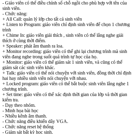
- Giáo viên có thể điều chỉnh số chỗ ngồi cho phù hợp với tên của
sinh viên.
- Chức năng:
+ All Call: quản lý lớp cho tất cả sinh viên
+ Listen to Program: giáo viên chỉ định sinh viên để chọn 1 chương
trình
+ Chime In: giáo viên giải thích , sinh viên có thể lắng nghe giải
thích ở cùng thời điểm.
+ Speaker: phát âm thanh ra loa.
+ Monitor recording: giáo viên có thể ghi lại chương trình mà sinh
viên đang nghe trong suốt quá trình tự học của họ.
+ Monitor: giáo viên có thể giám sát 1 sinh viên, và cũng có thể
giám sát các sinh viên khác.
+ Talk: giáo viên có thể nói chuyện với sinh viên, đồng thời chỉ định
hai hay nhiều sinh viên nói chuyện với nhau.
+ Locked program: giáo viên có thể bắt buộc sinh viên lắng nghe 1
chương trình.
+ Set time: giáo viên có thể xác định thời gian của lớp và thời gian
kiểm tra.
- Dạy theo nhóm.
- Minh họa bài học
- Nhiều kênh âm thanh.
- Chức năng điều khiển dây VGA.
- Chức năng reset hệ thống
- Giám sát bất kỳ học sinh.