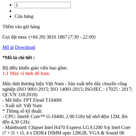
Còn hàng
Thêm vào giỏ hàng
Gọi đặt mua:
(+84 28) 3816 1867
(7:30 - 22:00)
Mô tả
Download
*Mô tả chi tiết :
Bộ điều khiển giáo viên bao gồm:
1.1 Máy vi tính để bàn:
Máy tính thương hiệu Việt Nam - Sản xuất trên dây chuyền công
nghiệp (ISO 9001:2015; ISO 14001:2015; ISO/IEC : 17025 : 2017;
QCVN 118:2018)
- Mã hiệu: FPT Elead T10400i
- Xuất xứ: Việt Nam
* Thông số kỹ thuật:
- CPU: Intel® Core™ i5-10400, 2.90 GHz bộ nhớ đệm 12M, lên
đến 4,30 GHz
- Mainboard: Chipset Intel H470 Express LGA1200 S/p Intel Core
i7 + i5 + i3, 4 x DDR4 DIMM upto 128GB, VGA & Sound 08