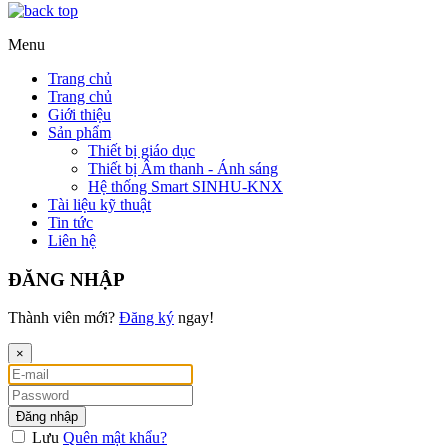
Menu
Trang chủ
Trang chủ
Giới thiệu
Sản phẩm
Thiết bị giáo dục
Thiết bị Âm thanh - Ánh sáng
Hệ thống Smart SINHU-KNX
Tài liệu kỹ thuật
Tin tức
Liên hệ
ĐĂNG NHẬP
Thành viên mới?
Đăng ký
ngay!
×
Đăng nhập
Lưu
Quên mật khẩu?