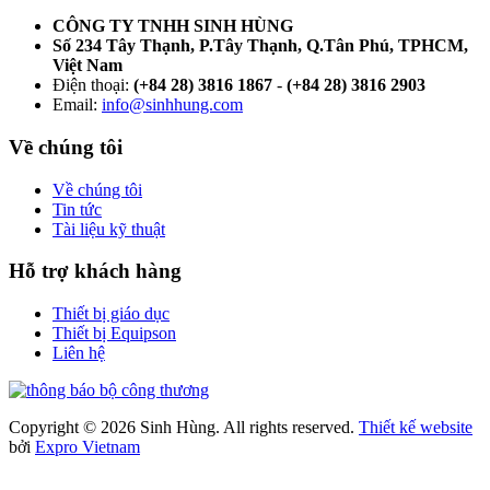
CÔNG TY TNHH SINH HÙNG
Số 234 Tây Thạnh, P.Tây Thạnh, Q.Tân Phú, TPHCM,
Việt Nam
Điện thoại:
(+84 28) 3816 1867
-
(+84 28) 3816 2903
Email:
info@sinhhung.com
Về chúng tôi
Về chúng tôi
Tin tức
Tài liệu kỹ thuật
Hỗ trợ khách hàng
Thiết bị giáo dục
Thiết bị Equipson
Liên hệ
Copyright © 2026 Sinh Hùng. All rights reserved.
Thiết kế website
bởi
Expro Vietnam