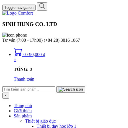
Toggle navigation
SINH HUNG CO. LTD
Tư vấn (7:00 - 17h00)
(+84 28) 3816 1867
0
/
90,000
₫
×
TỔNG:
0
Thanh toán
×
Trang chủ
Giới thiệu
Sản phẩm
Thiết bị giáo dục
Thiết bị dạy học lớp 1