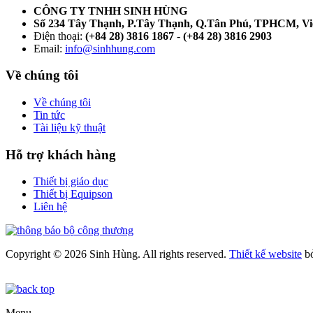
CÔNG TY TNHH SINH HÙNG
Số 234 Tây Thạnh, P.Tây Thạnh, Q.Tân Phú, TPHCM, V
Điện thoại:
(+84 28) 3816 1867
-
(+84 28) 3816 2903
Email:
info@sinhhung.com
Về chúng tôi
Về chúng tôi
Tin tức
Tài liệu kỹ thuật
Hỗ trợ khách hàng
Thiết bị giáo dục
Thiết bị Equipson
Liên hệ
Copyright © 2026 Sinh Hùng. All rights reserved.
Thiết kế website
b
Menu