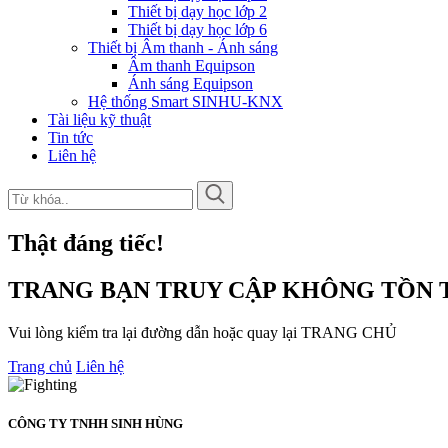
Thiết bị dạy học lớp 2
Thiết bị dạy học lớp 6
Thiết bị Âm thanh - Ánh sáng
Âm thanh Equipson
Ánh sáng Equipson
Hệ thống Smart SINHU-KNX
Tài liệu kỹ thuật
Tin tức
Liên hệ
Thật đáng tiếc!
TRANG BẠN TRUY CẬP KHÔNG TỒN T
Vui lòng kiểm tra lại đường dẫn hoặc quay lại TRANG CHỦ
Trang chủ
Liên hệ
CÔNG TY TNHH SINH HÙNG