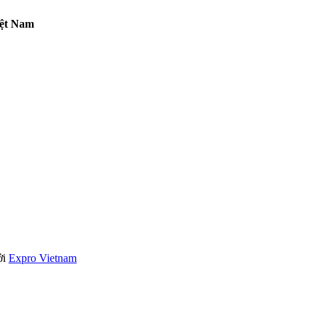
iệt Nam
ởi
Expro Vietnam