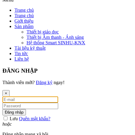
Trang chủ
Trang chủ
Giới thiệu
Sản phẩm
Thiết bị giáo dục
Thiết bị Âm thanh - Ánh sáng
Hệ thống Smart SINHU-KNX
Tài liệu kỹ thuật
Tin tức
Liên hệ
ĐĂNG NHẬP
Thành viên mới?
Đăng ký
ngay!
×
Đăng nhập
Lưu
Quên mật khẩu?
hoặc
Đăng nhập mạng xã hội