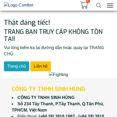
0
Tog
Thật đáng tiếc!
TRANG BẠN TRUY CẬP KHÔNG TỒN
TẠI!
Vui lòng kiểm tra lại đường dẫn hoặc quay lại TRANG
CHỦ
Trang chủ
Liên hệ
CÔNG TY TNHH SINH HÙNG
CÔNG TY TNHH SINH HÙNG
Số 234 Tây Thạnh, P.Tây Thạnh, Q.Tân Phú,
TPHCM, Việt Nam
Điện thoại:
(+84 28) 3816 1867
-
(+84 28) 3816