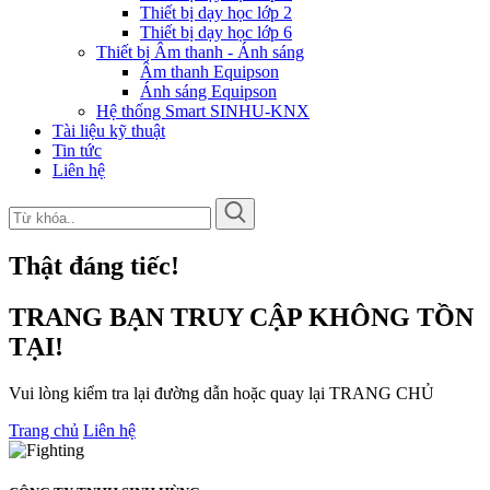
Thiết bị dạy học lớp 2
Thiết bị dạy học lớp 6
Thiết bị Âm thanh - Ánh sáng
Âm thanh Equipson
Ánh sáng Equipson
Hệ thống Smart SINHU-KNX
Tài liệu kỹ thuật
Tin tức
Liên hệ
Thật đáng tiếc!
TRANG BẠN TRUY CẬP KHÔNG TỒN
TẠI!
Vui lòng kiểm tra lại đường dẫn hoặc quay lại TRANG CHỦ
Trang chủ
Liên hệ