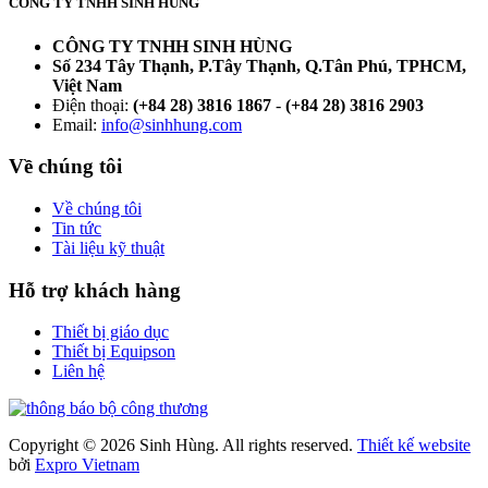
CÔNG TY TNHH SINH HÙNG
CÔNG TY TNHH SINH HÙNG
Số 234 Tây Thạnh, P.Tây Thạnh, Q.Tân Phú, TPHCM,
Việt Nam
Điện thoại:
(+84 28) 3816 1867
-
(+84 28) 3816 2903
Email:
info@sinhhung.com
Về chúng tôi
Về chúng tôi
Tin tức
Tài liệu kỹ thuật
Hỗ trợ khách hàng
Thiết bị giáo dục
Thiết bị Equipson
Liên hệ
Copyright © 2026 Sinh Hùng. All rights reserved.
Thiết kế website
bởi
Expro Vietnam