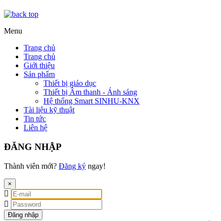
Menu
Trang chủ
Trang chủ
Giới thiệu
Sản phẩm
Thiết bị giáo dục
Thiết bị Âm thanh - Ánh sáng
Hệ thống Smart SINHU-KNX
Tài liệu kỹ thuật
Tin tức
Liên hệ
ĐĂNG NHẬP
Thành viên mới?
Đăng ký
ngay!
×
Đăng nhập