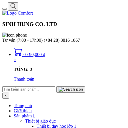
Toggle
navigation
SINH HUNG CO. LTD
Tư vấn (7:00 - 17h00)
(+84 28) 3816 1867
0
/
90,000
₫
×
TỔNG:
0
Thanh toán
×
Trang chủ
Giới thiệu
Sản phẩm
Thiết bị giáo dục
Thiết bị dạy học lớp 1