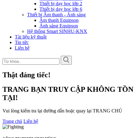
Thiết bị dạy học lớp 2
Thiết bị dạy học lớp 6
Thiết bị Âm thanh - Ánh sáng
Âm thanh Equipson
Ánh sáng Equipson
Hệ thống Smart SINHU-KNX
Tài liệu kỹ thuật
Tin tức
Liên hệ
Thật đáng tiếc!
TRANG BẠN TRUY CẬP KHÔNG TỒN
TẠI!
Vui lòng kiểm tra lại đường dẫn hoặc quay lại TRANG CHỦ
Trang chủ
Liên hệ