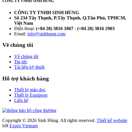
CÔNG TY TNHH SINH HÙNG
CÔNG TY TNHH SINH HÙNG
Số 234 Tây Thạnh, P.Tây Thạnh, Q.Tân Phú, TPHCM,
Việt Nam
Điện thoại:
(+84 28) 3816 1867
-
(+84 28) 3816 2903
Email:
info@sinhhung.com
Về chúng tôi
Về chúng tôi
Tin tức
Tài liệu kỹ thuật
Hỗ trợ khách hàng
Thiết bị giáo dục
Thiết bị Equipson
Liên hệ
Copyright © 2026 Sinh Hùng. All rights reserved.
Thiết kế website
bởi
Expro Vietnam