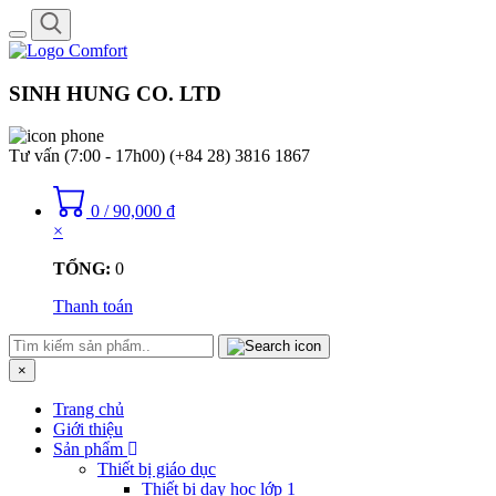
Toggle
navigation
SINH HUNG CO. LTD
Tư vấn (7:00 - 17h00)
(+84 28) 3816 1867
0
/
90,000
₫
×
TỔNG:
0
Thanh toán
×
Trang chủ
Giới thiệu
Sản phẩm
Thiết bị giáo dục
Thiết bị dạy học lớp 1