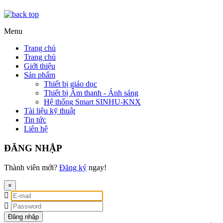
Menu
Trang chủ
Trang chủ
Giới thiệu
Sản phẩm
Thiết bị giáo dục
Thiết bị Âm thanh - Ánh sáng
Hệ thống Smart SINHU-KNX
Tài liệu kỹ thuật
Tin tức
Liên hệ
ĐĂNG NHẬP
Thành viên mới?
Đăng ký
ngay!
×
Đăng nhập