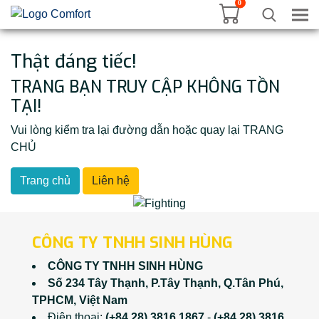
0
Tog
Thật đáng tiếc!
TRANG BẠN TRUY CẬP KHÔNG TỒN
TẠI!
Vui lòng kiểm tra lại đường dẫn hoặc quay lại TRANG
CHỦ
Trang chủ
Liên hệ
CÔNG TY TNHH SINH HÙNG
CÔNG TY TNHH SINH HÙNG
Số 234 Tây Thạnh, P.Tây Thạnh, Q.Tân Phú,
TPHCM, Việt Nam
Điện thoại:
(+84 28) 3816 1867
-
(+84 28) 3816