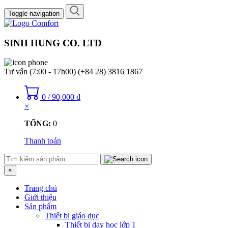
Toggle navigation
SINH HUNG CO. LTD
Tư vấn (7:00 - 17h00)
(+84 28) 3816 1867
0
/
90,000
₫
×
TỔNG:
0
Thanh toán
×
Trang chủ
Giới thiệu
Sản phẩm
Thiết bị giáo dục
Thiết bị dạy học lớp 1