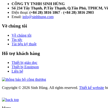
CÔNG TY TNHH SINH HÙNG
Số 234 Tây Thạnh, P.Tây Thạnh, Q.Tân Phú, TPHCM, V
Điện thoại:
(+84 28) 3816 1867
-
(+84 28) 3816 2903
Email:
info@sinhhung.com
Về chúng tôi
Về chúng tôi
Tin tức
Tài liệu kỹ thuật
Hỗ trợ khách hàng
Thiết bị giáo dục
Thiết bị Equipson
Liên hệ
Copyright © 2026 Sinh Hùng. All rights reserved.
Thiết kế website
b
Menu