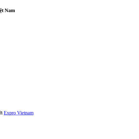
iệt Nam
ởi
Expro Vietnam