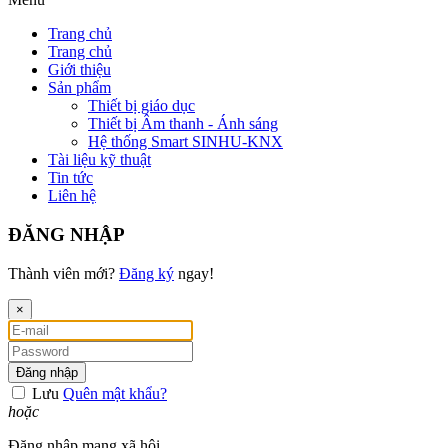
Trang chủ
Trang chủ
Giới thiệu
Sản phẩm
Thiết bị giáo dục
Thiết bị Âm thanh - Ánh sáng
Hệ thống Smart SINHU-KNX
Tài liệu kỹ thuật
Tin tức
Liên hệ
ĐĂNG NHẬP
Thành viên mới?
Đăng ký
ngay!
×
Đăng nhập
Lưu
Quên mật khẩu?
hoặc
Đăng nhập mạng xã hội