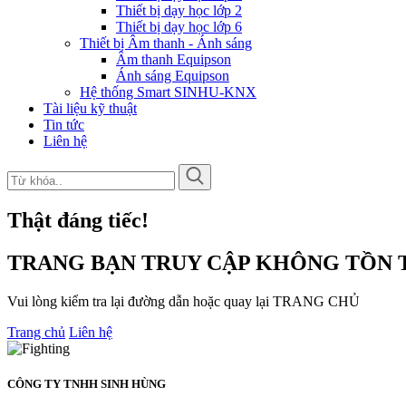
Thiết bị dạy học lớp 2
Thiết bị dạy học lớp 6
Thiết bị Âm thanh - Ánh sáng
Âm thanh Equipson
Ánh sáng Equipson
Hệ thống Smart SINHU-KNX
Tài liệu kỹ thuật
Tin tức
Liên hệ
Thật đáng tiếc!
TRANG BẠN TRUY CẬP KHÔNG TỒN T
Vui lòng kiểm tra lại đường dẫn hoặc quay lại TRANG CHỦ
Trang chủ
Liên hệ
CÔNG TY TNHH SINH HÙNG