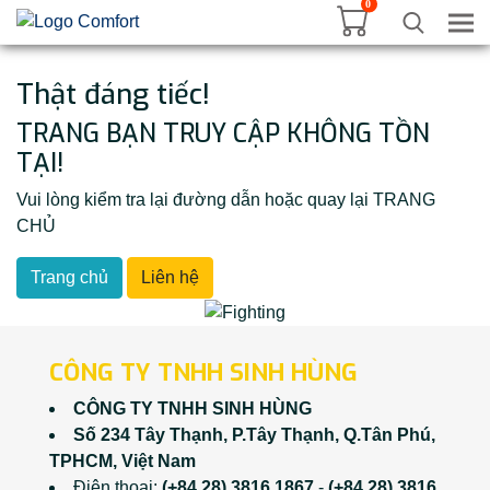
0
Tog
Thật đáng tiếc!
TRANG BẠN TRUY CẬP KHÔNG TỒN
TẠI!
Vui lòng kiểm tra lại đường dẫn hoặc quay lại TRANG
CHỦ
Trang chủ
Liên hệ
CÔNG TY TNHH SINH HÙNG
CÔNG TY TNHH SINH HÙNG
Số 234 Tây Thạnh, P.Tây Thạnh, Q.Tân Phú,
TPHCM, Việt Nam
Điện thoại:
(+84 28) 3816 1867
-
(+84 28) 3816