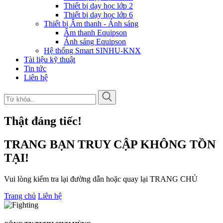
Thiết bị dạy học lớp 2
Thiết bị dạy học lớp 6
Thiết bị Âm thanh - Ánh sáng
Âm thanh Equipson
Ánh sáng Equipson
Hệ thống Smart SINHU-KNX
Tài liệu kỹ thuật
Tin tức
Liên hệ
Thật đáng tiếc!
TRANG BẠN TRUY CẬP KHÔNG TỒN
TẠI!
Vui lòng kiểm tra lại đường dẫn hoặc quay lại TRANG CHỦ
Trang chủ
Liên hệ