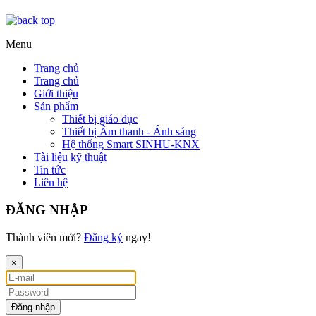
Menu
Trang chủ
Trang chủ
Giới thiệu
Sản phẩm
Thiết bị giáo dục
Thiết bị Âm thanh - Ánh sáng
Hệ thống Smart SINHU-KNX
Tài liệu kỹ thuật
Tin tức
Liên hệ
ĐĂNG NHẬP
Thành viên mới?
Đăng ký
ngay!
×
Đăng nhập