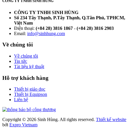
CÔNG TY TNHH SINH HÙNG
CÔNG TY TNHH SINH HÙNG
Số 234 Tây Thạnh, P.Tây Thạnh, Q.Tân Phú, TPHCM,
Việt Nam
Điện thoại:
(+84 28) 3816 1867
-
(+84 28) 3816 2903
Email:
info@sinhhung.com
Về chúng tôi
Về chúng tôi
Tin tức
Tài liệu kỹ thuật
Hỗ trợ khách hàng
Thiết bị giáo dục
Thiết bị Equipson
Liên hệ
Copyright © 2026 Sinh Hùng. All rights reserved.
Thiết kế website
bởi
Expro Vietnam