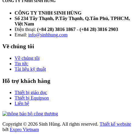
CÔNG TY TNHH SINH HÙNG
CÔNG TY TNHH SINH HÙNG
Số 234 Tây Thạnh, P.Tây Thạnh, Q.Tân Phú, TPHCM,
Việt Nam
Điện thoại:
(+84 28) 3816 1867
-
(+84 28) 3816 2903
Email:
info@sinhhung.com
Về chúng tôi
Về chúng tôi
Tin tức
Tài liệu kỹ thuật
Hỗ trợ khách hàng
Thiết bị giáo dục
Thiết bị Equipson
Liên hệ
Copyright © 2026 Sinh Hùng. All rights reserved.
Thiết kế website
bởi
Expro Vietnam