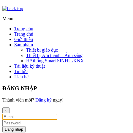
Menu
Trang chủ
Trang chủ
Giới thiệu
Sản phẩm
Thiết bị giáo dục
Thiết bị Âm thanh - Ánh sáng
Hệ thống Smart SINHU-KNX
Tài liệu kỹ thuật
Tin tức
Liên hệ
ĐĂNG NHẬP
Thành viên mới?
Đăng ký
ngay!
×
Đăng nhập