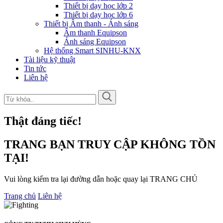
Thiết bị dạy học lớp 2
Thiết bị dạy học lớp 6
Thiết bị Âm thanh - Ánh sáng
Âm thanh Equipson
Ánh sáng Equipson
Hệ thống Smart SINHU-KNX
Tài liệu kỹ thuật
Tin tức
Liên hệ
Thật đáng tiếc!
TRANG BẠN TRUY CẬP KHÔNG TỒN
TẠI!
Vui lòng kiểm tra lại đường dẫn hoặc quay lại TRANG CHỦ
Trang chủ
Liên hệ