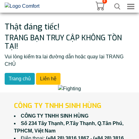
0
Tog
Thật đáng tiếc!
TRANG BẠN TRUY CẬP KHÔNG TỒN
TẠI!
Vui lòng kiểm tra lại đường dẫn hoặc quay lại TRANG
CHỦ
Trang chủ
Liên hệ
CÔNG TY TNHH SINH HÙNG
CÔNG TY TNHH SINH HÙNG
Số 234 Tây Thạnh, P.Tây Thạnh, Q.Tân Phú,
TPHCM, Việt Nam
Điện thoại:
(+84 28) 3816 1867
-
(+84 28) 3816