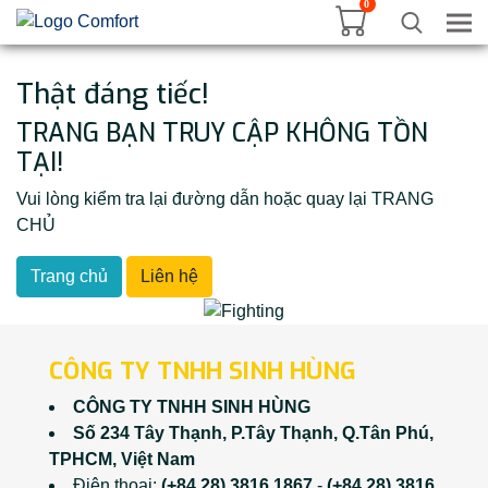
0
Tog
Thật đáng tiếc!
TRANG BẠN TRUY CẬP KHÔNG TỒN
TẠI!
Vui lòng kiểm tra lại đường dẫn hoặc quay lại TRANG
CHỦ
Trang chủ
Liên hệ
CÔNG TY TNHH SINH HÙNG
CÔNG TY TNHH SINH HÙNG
Số 234 Tây Thạnh, P.Tây Thạnh, Q.Tân Phú,
TPHCM, Việt Nam
Điện thoại:
(+84 28) 3816 1867
-
(+84 28) 3816