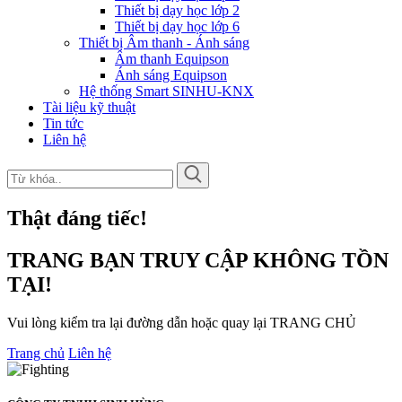
Thiết bị dạy học lớp 2
Thiết bị dạy học lớp 6
Thiết bị Âm thanh - Ánh sáng
Âm thanh Equipson
Ánh sáng Equipson
Hệ thống Smart SINHU-KNX
Tài liệu kỹ thuật
Tin tức
Liên hệ
Thật đáng tiếc!
TRANG BẠN TRUY CẬP KHÔNG TỒN
TẠI!
Vui lòng kiểm tra lại đường dẫn hoặc quay lại TRANG CHỦ
Trang chủ
Liên hệ