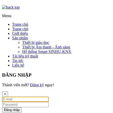
Menu
Trang chủ
Trang chủ
Giới thiệu
Sản phẩm
Thiết bị giáo dục
Thiết bị Âm thanh - Ánh sáng
Hệ thống Smart SINHU-KNX
Tài liệu kỹ thuật
Tin tức
Liên hệ
ĐĂNG NHẬP
Thành viên mới?
Đăng ký
ngay!
×
Đăng nhập