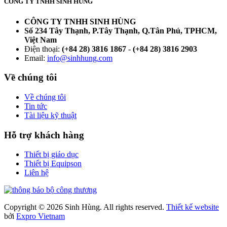
CÔNG TY TNHH SINH HÙNG
CÔNG TY TNHH SINH HÙNG
Số 234 Tây Thạnh, P.Tây Thạnh, Q.Tân Phú, TPHCM,
Việt Nam
Điện thoại:
(+84 28) 3816 1867
-
(+84 28) 3816 2903
Email:
info@sinhhung.com
Về chúng tôi
Về chúng tôi
Tin tức
Tài liệu kỹ thuật
Hỗ trợ khách hàng
Thiết bị giáo dục
Thiết bị Equipson
Liên hệ
Copyright © 2026 Sinh Hùng. All rights reserved.
Thiết kế website
bởi
Expro Vietnam