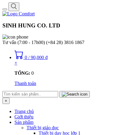
Toggle
navigation
SINH HUNG CO. LTD
Tư vấn (7:00 - 17h00)
(+84 28) 3816 1867
0
/
90,000
₫
×
TỔNG:
0
Thanh toán
×
Trang chủ
Giới thiệu
Sản phẩm
Thiết bị giáo dục
Thiết bị dạy học lớp 1