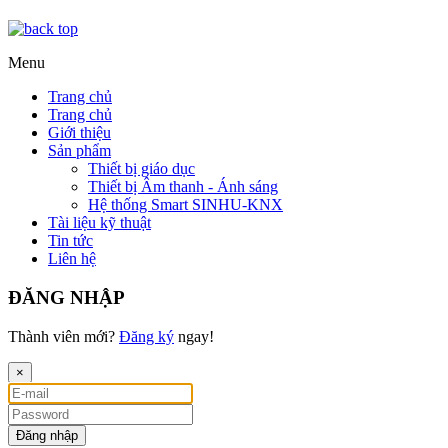
Menu
Trang chủ
Trang chủ
Giới thiệu
Sản phẩm
Thiết bị giáo dục
Thiết bị Âm thanh - Ánh sáng
Hệ thống Smart SINHU-KNX
Tài liệu kỹ thuật
Tin tức
Liên hệ
ĐĂNG NHẬP
Thành viên mới?
Đăng ký
ngay!
×
Đăng nhập