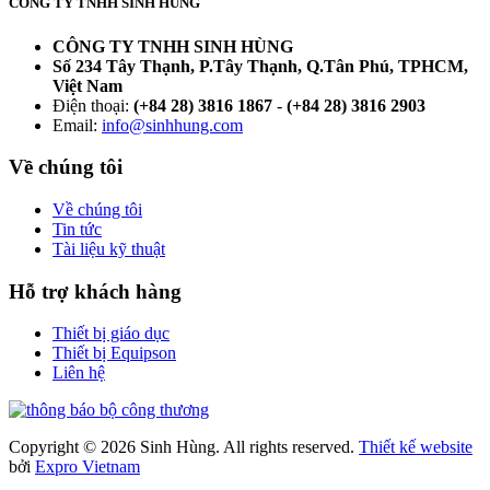
CÔNG TY TNHH SINH HÙNG
CÔNG TY TNHH SINH HÙNG
Số 234 Tây Thạnh, P.Tây Thạnh, Q.Tân Phú, TPHCM,
Việt Nam
Điện thoại:
(+84 28) 3816 1867
-
(+84 28) 3816 2903
Email:
info@sinhhung.com
Về chúng tôi
Về chúng tôi
Tin tức
Tài liệu kỹ thuật
Hỗ trợ khách hàng
Thiết bị giáo dục
Thiết bị Equipson
Liên hệ
Copyright © 2026 Sinh Hùng. All rights reserved.
Thiết kế website
bởi
Expro Vietnam