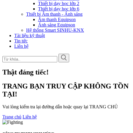
Thiết bị dạy học lớp 2
Thiết bị dạy học lớp 6
Thiết bị Âm thanh - Ánh sáng
Âm thanh Equipson
Ánh sáng Equipson
Hệ thống Smart SINHU-KNX
Tài liệu kỹ thuật
Tin tức
Liên hệ
Thật đáng tiếc!
TRANG BẠN TRUY CẬP KHÔNG TỒN
TẠI!
Vui lòng kiểm tra lại đường dẫn hoặc quay lại TRANG CHỦ
Trang chủ
Liên hệ