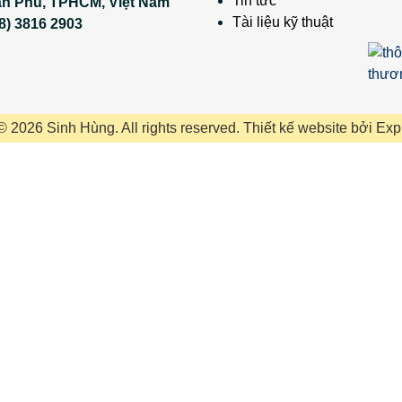
Tin tức
ân Phú, TPHCM, Việt Nam
Tài liệu kỹ thuật
8) 3816 2903
© 2026 Sinh Hùng. All rights reserved.
Thiết kế website
bởi
Exp