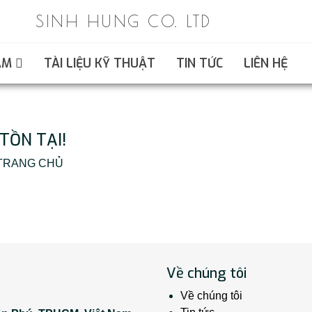
SINH HUNG CO. LTD
ẨM
TÀI LIỆU KỸ THUẬT
TIN TỨC
LIÊN HỆ
TỒN TẠI!
ại TRANG CHỦ
Về chúng tôi
Về chúng tôi