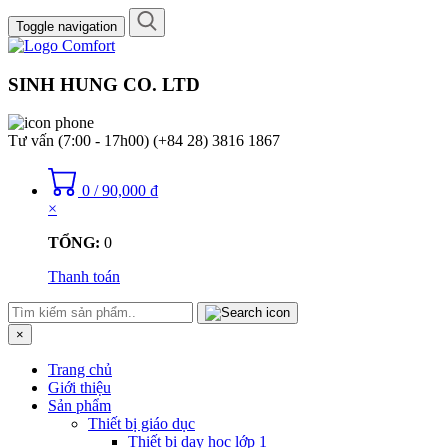
Toggle navigation
SINH HUNG CO. LTD
Tư vấn (7:00 - 17h00)
(+84 28) 3816 1867
0
/
90,000
₫
×
TỔNG:
0
Thanh toán
×
Trang chủ
Giới thiệu
Sản phẩm
Thiết bị giáo dục
Thiết bị dạy học lớp 1