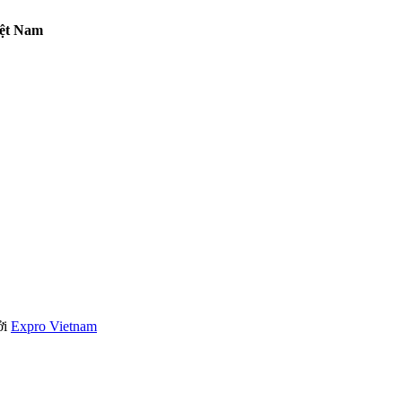
iệt Nam
ởi
Expro Vietnam