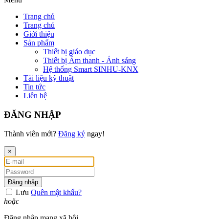
Trang chủ
Trang chủ
Giới thiệu
Sản phẩm
Thiết bị giáo dục
Thiết bị Âm thanh - Ánh sáng
Hệ thống Smart SINHU-KNX
Tài liệu kỹ thuật
Tin tức
Liên hệ
ĐĂNG NHẬP
Thành viên mới?
Đăng ký
ngay!
×
Đăng nhập
Lưu
Quên mật khẩu?
hoặc
Đăng nhập mạng xã hội