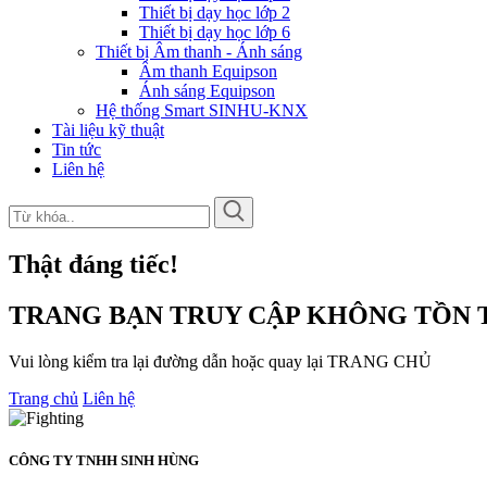
Thiết bị dạy học lớp 2
Thiết bị dạy học lớp 6
Thiết bị Âm thanh - Ánh sáng
Âm thanh Equipson
Ánh sáng Equipson
Hệ thống Smart SINHU-KNX
Tài liệu kỹ thuật
Tin tức
Liên hệ
Thật đáng tiếc!
TRANG BẠN TRUY CẬP KHÔNG TỒN T
Vui lòng kiểm tra lại đường dẫn hoặc quay lại TRANG CHỦ
Trang chủ
Liên hệ
CÔNG TY TNHH SINH HÙNG