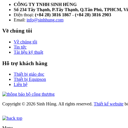
CÔNG TY TNHH SINH HÙNG
Số 234 Tây Thạnh, P.Tây Thạnh, Q.Tân Phú, TPHCM, V
Điện thoại:
(+84 28) 3816 1867
-
(+84 28) 3816 2903
Email:
info@sinhhung.com
Về chúng tôi
Về chúng tôi
Tin tức
Tài liệu kỹ thuật
Hỗ trợ khách hàng
Thiết bị giáo dục
Thiết bị Equipson
Liên hệ
Copyright © 2026 Sinh Hùng. All rights reserved.
Thiết kế website
b
Menu