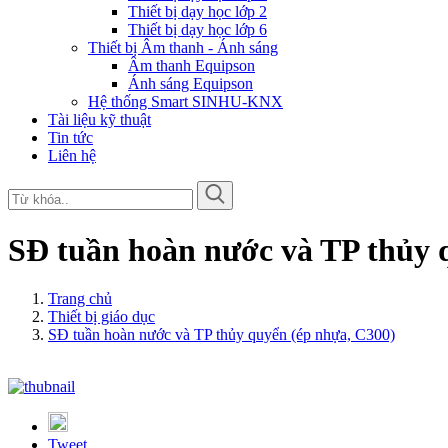
Thiết bị dạy học lớp 2
Thiết bị dạy học lớp 6
Thiết bị Âm thanh - Ánh sáng
Âm thanh Equipson
Ánh sáng Equipson
Hệ thống Smart SINHU-KNX
Tài liệu kỹ thuật
Tin tức
Liên hệ
SĐ tuần hoàn nước và TP thủy 
Trang chủ
Thiết bị giáo dục
SĐ tuần hoàn nước và TP thủy quyển (ép nhựa, C300)
Tweet