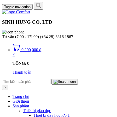
Toggle navigation
SINH HUNG CO. LTD
Tư vấn (7:00 - 17h00)
(+84 28) 3816 1867
0
/
90,000
₫
×
TỔNG:
0
Thanh toán
×
Trang chủ
Giới thiệu
Sản phẩm
Thiết bị giáo dục
Thiết bị dạy học lớp 1