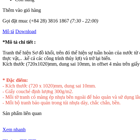
Thêm vào giỏ hàng
Gọi đặt mua:
(+84 28) 3816 1867
(7:30 - 22:00)
Mô tả
Download
*Mô tả chi tiết :
Tranh thể hiện Sơ đồ khối, trên đó thể hiện sự tuần hoàn của nước t
thực vật,.. .kể cả các công trình thủy lợi) và trở lại biển.
Kích thước (720x1020)mm, dung sai 10mm, in offset 4 màu trên giấ
* Đặc điểm:
- Kích thước (720 x 1020)mm, dung sai 10mm.
- Giấy couché định lượng 300g/m2.
- Mỗi tờ tranh có màng ép nhựa bên ngoài để bảo quản và sử dụng lâu
- Mỗi bộ tranh bảo quản trong túi nhựa dày, chắc chắn, bền.
Sản phẩm liên quan
Xem nhanh