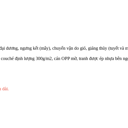
ừ đại dương, ngưng kết (mây), chuyển vận do gió, giáng thủy (tuyết và 
y couché định lượng 300g/m2, cán OPP mờ, tranh được ép nhựa bên ng
 dài.