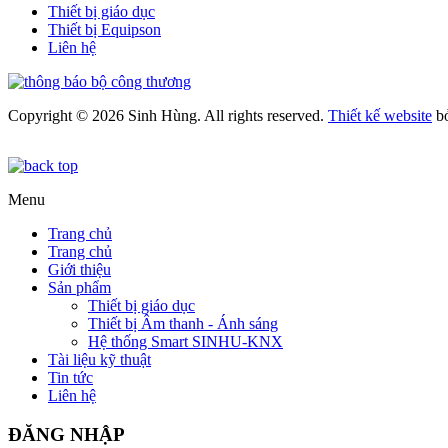
Thiết bị giáo dục
Thiết bị Equipson
Liên hệ
Copyright © 2026 Sinh Hùng. All rights reserved.
Thiết kế website
b
Menu
Trang chủ
Trang chủ
Giới thiệu
Sản phẩm
Thiết bị giáo dục
Thiết bị Âm thanh - Ánh sáng
Hệ thống Smart SINHU-KNX
Tài liệu kỹ thuật
Tin tức
Liên hệ
ĐĂNG NHẬP