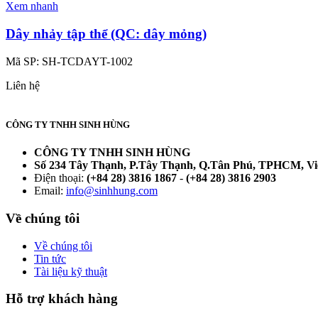
Xem nhanh
Dây nhảy tập thể (QC: dây mỏng)
Mã SP:
SH-TCDAYT-1002
Liên hệ
CÔNG TY TNHH SINH HÙNG
CÔNG TY TNHH SINH HÙNG
Số 234 Tây Thạnh, P.Tây Thạnh, Q.Tân Phú, TPHCM, V
Điện thoại:
(+84 28) 3816 1867
-
(+84 28) 3816 2903
Email:
info@sinhhung.com
Về chúng tôi
Về chúng tôi
Tin tức
Tài liệu kỹ thuật
Hỗ trợ khách hàng