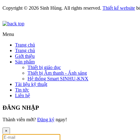
Copyright © 2026 Sinh Hùng. All rights reserved.
Thiết kế website
b
Menu
Trang chủ
Trang chủ
Giới thiệu
Sản phẩm
Thiết bị giáo dục
Thiết bị Âm thanh - Ánh sáng
Hệ thống Smart SINHU-KNX
Tài liệu kỹ thuật
Tin tức
Liên hệ
ĐĂNG NHẬP
Thành viên mới?
Đăng ký
ngay!
×