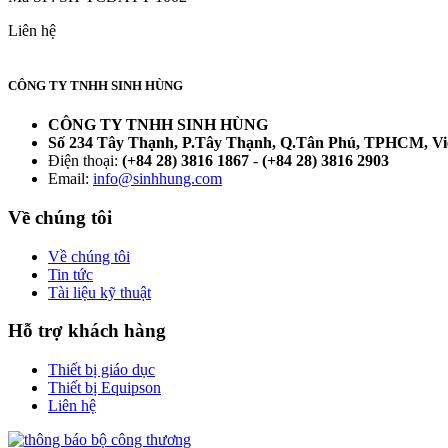
Liên hệ
CÔNG TY TNHH SINH HÙNG
CÔNG TY TNHH SINH HÙNG
Số 234 Tây Thạnh, P.Tây Thạnh, Q.Tân Phú, TPHCM, V
Điện thoại:
(+84 28) 3816 1867
-
(+84 28) 3816 2903
Email:
info@sinhhung.com
Về chúng tôi
Về chúng tôi
Tin tức
Tài liệu kỹ thuật
Hỗ trợ khách hàng
Thiết bị giáo dục
Thiết bị Equipson
Liên hệ