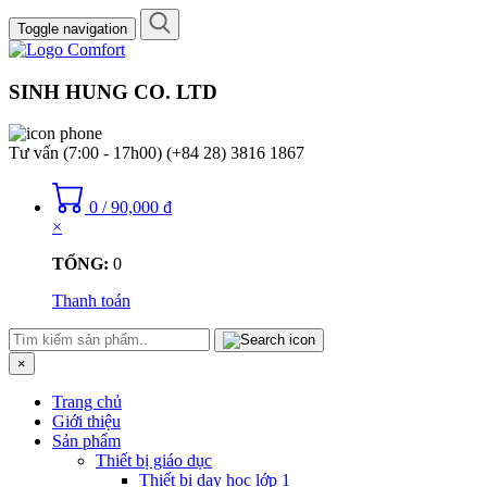
Toggle navigation
SINH HUNG CO. LTD
Tư vấn (7:00 - 17h00)
(+84 28) 3816 1867
0
/
90,000
₫
×
TỔNG:
0
Thanh toán
×
Trang chủ
Giới thiệu
Sản phẩm
Thiết bị giáo dục
Thiết bị dạy học lớp 1