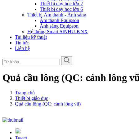
Thiết bị dạy học lớp 2
Thiết bị dạy học lớp 6
Thiết bị Âm thanh - Ánh sáng
Âm thanh Equipson
Ánh sáng Equipson
Hệ thống Smart SINHU-KNX
Tài liệu kỹ thuật
Tin tức
Liên hệ
Quả cầu lông (QC: cánh lông vũ
Trang chủ
Thiết bị giáo dục
Quả cầu lông (QC: cánh lông vũ)
Tweet