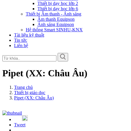
Thiết bị dạy học lớp 2
Thiết bị dạy học lớp 6
Thiết bị Âm thanh - Ánh sáng
Âm thanh Equipson
Ánh sáng Equipson
Hệ thống Smart SINHU-KNX
Tài liệu kỹ thuật
Tin tức
Liên hệ
Pipet (XX: Châu Âu)
Trang chủ
Thiết bị giáo dục
Pipet (XX: Châu Âu)
Tweet