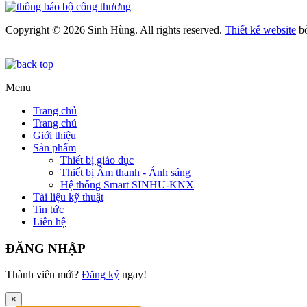
Copyright © 2026 Sinh Hùng. All rights reserved.
Thiết kế website
b
Menu
Trang chủ
Trang chủ
Giới thiệu
Sản phẩm
Thiết bị giáo dục
Thiết bị Âm thanh - Ánh sáng
Hệ thống Smart SINHU-KNX
Tài liệu kỹ thuật
Tin tức
Liên hệ
ĐĂNG NHẬP
Thành viên mới?
Đăng ký
ngay!
×