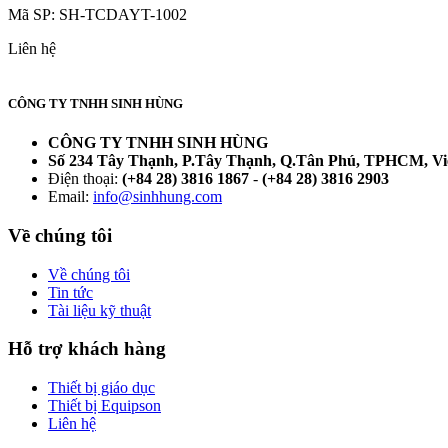
Mã SP:
SH-TCDAYT-1002
Liên hệ
CÔNG TY TNHH SINH HÙNG
CÔNG TY TNHH SINH HÙNG
Số 234 Tây Thạnh, P.Tây Thạnh, Q.Tân Phú, TPHCM, V
Điện thoại:
(+84 28) 3816 1867
-
(+84 28) 3816 2903
Email:
info@sinhhung.com
Về chúng tôi
Về chúng tôi
Tin tức
Tài liệu kỹ thuật
Hỗ trợ khách hàng
Thiết bị giáo dục
Thiết bị Equipson
Liên hệ