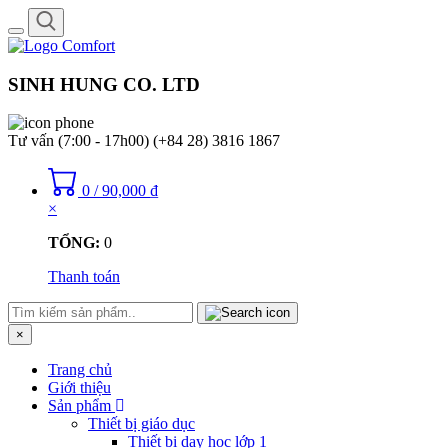
Toggle
navigation
SINH HUNG CO. LTD
Tư vấn (7:00 - 17h00)
(+84 28) 3816 1867
0
/
90,000
₫
×
TỔNG:
0
Thanh toán
×
Trang chủ
Giới thiệu
Sản phẩm
Thiết bị giáo dục
Thiết bị dạy học lớp 1