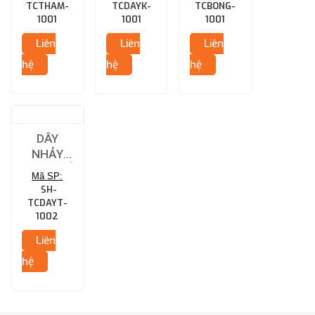
TCTHAM-
TCDAYK-
TCBONG-
1001
1001
1001
Liên
Liên
Liên
hệ
hệ
hệ
DÂY
NHẢY
TẬP THỂ
Mã SP:
(QC: DÂY
SH-
MỎNG)
TCDAYT-
1002
Liên
hệ