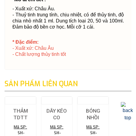
- Xuất xứ: Châu Âu.
- Thuỷ tinh trung tính, chịu nhiệt, có để thủy tinh, độ
chia nhò nhất 1 ml. Dung tích loại 20, 50 và 100ml.
Đảm bảo độ bền cơ học. Mỗi cỡ 1 cái.
* Đặc điểm:
- Xuất xứ: Châu Âu
- Chất lượng thủy tinh tốt
SẢN PHẨM LIÊN QUAN
THẢM
DÂY KÉO
BÓNG
TDTT
CO
NHỒI
Mã SP:
Mã SP:
Mã SP:
SH-
SH-
SH-