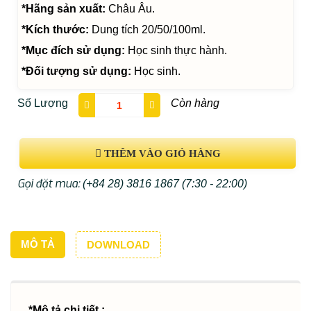
*Hãng sản xuất:
Châu Âu.
*Kích thước:
Dung tích 20/50/100ml.
*Mục đích sử dụng:
Học sinh thực hành.
*Đối tượng sử dụng:
Học sinh.
Số Lượng
Còn hàng
THÊM VÀO GIỎ HÀNG
Gọi đặt mua:
(+84 28) 3816 1867
(7:30 - 22:00)
MÔ TẢ
DOWNLOAD
*Mô tả chi tiết :