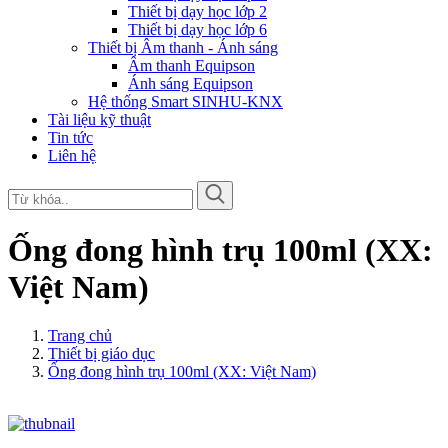
Thiết bị dạy học lớp 2
Thiết bị dạy học lớp 6
Thiết bị Âm thanh - Ánh sáng
Âm thanh Equipson
Ánh sáng Equipson
Hệ thống Smart SINHU-KNX
Tài liệu kỹ thuật
Tin tức
Liên hệ
Ống đong hình trụ 100ml (XX:
Việt Nam)
Trang chủ
Thiết bị giáo dục
Ống đong hình trụ 100ml (XX: Việt Nam)