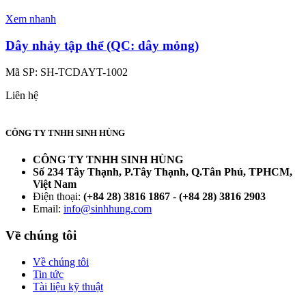
Xem nhanh
Dây nhảy tập thể (QC: dây mỏng)
Mã SP:
SH-TCDAYT-1002
Liên hệ
CÔNG TY TNHH SINH HÙNG
CÔNG TY TNHH SINH HÙNG
Số 234 Tây Thạnh, P.Tây Thạnh, Q.Tân Phú, TPHCM,
Việt Nam
Điện thoại:
(+84 28) 3816 1867
-
(+84 28) 3816 2903
Email:
info@sinhhung.com
Về chúng tôi
Về chúng tôi
Tin tức
Tài liệu kỹ thuật