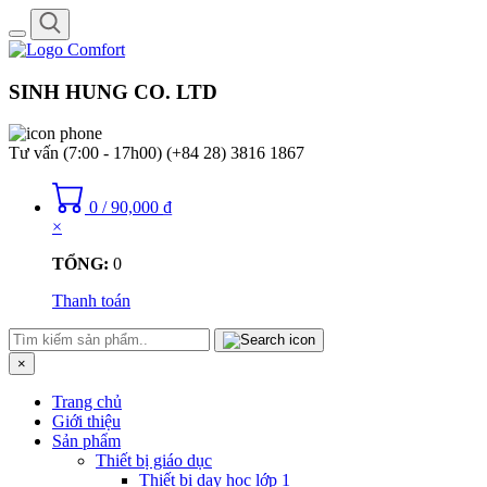
Toggle
navigation
SINH HUNG CO. LTD
Tư vấn (7:00 - 17h00)
(+84 28) 3816 1867
0
/
90,000
₫
×
TỔNG:
0
Thanh toán
×
Trang chủ
Giới thiệu
Sản phẩm
Thiết bị giáo dục
Thiết bị dạy học lớp 1