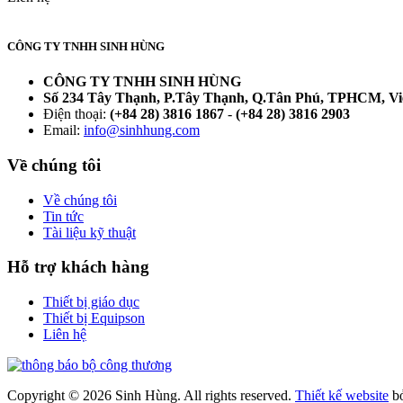
CÔNG TY TNHH SINH HÙNG
CÔNG TY TNHH SINH HÙNG
Số 234 Tây Thạnh, P.Tây Thạnh, Q.Tân Phú, TPHCM, V
Điện thoại:
(+84 28) 3816 1867
-
(+84 28) 3816 2903
Email:
info@sinhhung.com
Về chúng tôi
Về chúng tôi
Tin tức
Tài liệu kỹ thuật
Hỗ trợ khách hàng
Thiết bị giáo dục
Thiết bị Equipson
Liên hệ
Copyright © 2026 Sinh Hùng. All rights reserved.
Thiết kế website
b