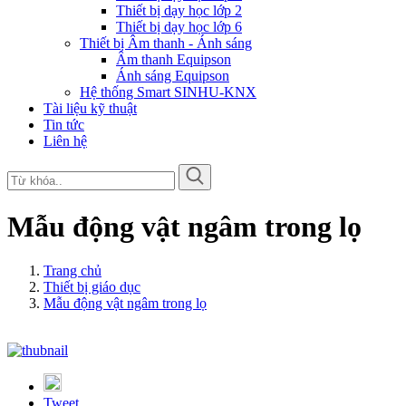
Thiết bị dạy học lớp 2
Thiết bị dạy học lớp 6
Thiết bị Âm thanh - Ánh sáng
Âm thanh Equipson
Ánh sáng Equipson
Hệ thống Smart SINHU-KNX
Tài liệu kỹ thuật
Tin tức
Liên hệ
Mẫu động vật ngâm trong lọ
Trang chủ
Thiết bị giáo dục
Mẫu động vật ngâm trong lọ
Tweet