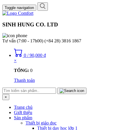
Toggle navigation
SINH HUNG CO. LTD
Tư vấn (7:00 - 17h00)
(+84 28) 3816 1867
0
/
90,000
₫
×
TỔNG:
0
Thanh toán
×
Trang chủ
Giới thiệu
Sản phẩm
Thiết bị giáo dục
Thiết bị dạy học lớp 1