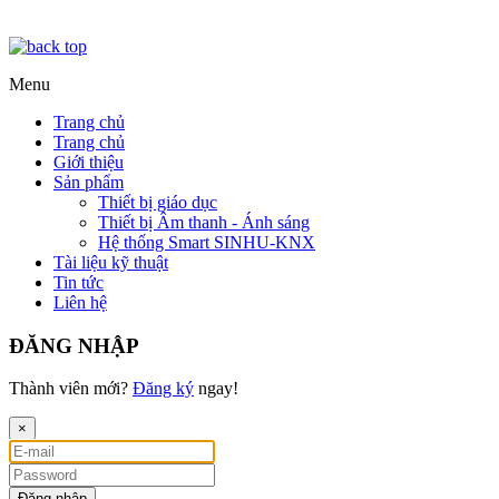
Menu
Trang chủ
Trang chủ
Giới thiệu
Sản phẩm
Thiết bị giáo dục
Thiết bị Âm thanh - Ánh sáng
Hệ thống Smart SINHU-KNX
Tài liệu kỹ thuật
Tin tức
Liên hệ
ĐĂNG NHẬP
Thành viên mới?
Đăng ký
ngay!
×
Đăng nhập