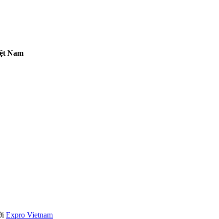
iệt Nam
ởi
Expro Vietnam