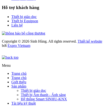
Hỗ trợ khách hàng
Thiết bị giáo dục
Thiết bị Equipson
Liên hệ
Copyright © 2026 Sinh Hùng. All rights reserved.
Thiết kế website
bởi
Expro Vietnam
Menu
Trang chủ
Trang chủ
Giới thiệu
Sản phẩm
Thiết bị giáo dục
Thiết bị Âm thanh - Ánh sáng
Hệ thống Smart SINHU-KNX
Tài liệu kỹ thuật