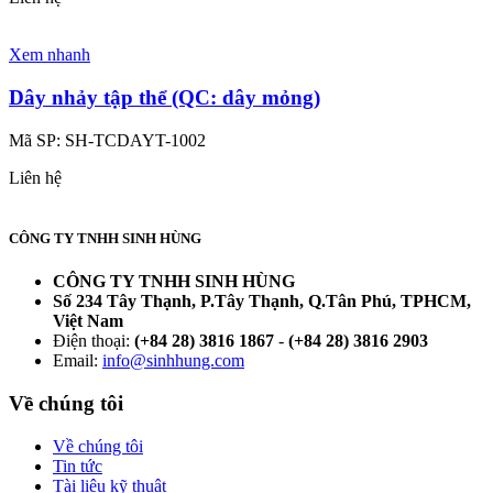
Xem nhanh
Dây nhảy tập thể (QC: dây mỏng)
Mã SP:
SH-TCDAYT-1002
Liên hệ
CÔNG TY TNHH SINH HÙNG
CÔNG TY TNHH SINH HÙNG
Số 234 Tây Thạnh, P.Tây Thạnh, Q.Tân Phú, TPHCM,
Việt Nam
Điện thoại:
(+84 28) 3816 1867
-
(+84 28) 3816 2903
Email:
info@sinhhung.com
Về chúng tôi
Về chúng tôi
Tin tức
Tài liệu kỹ thuật