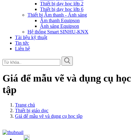
Thiết bị dạy học lớp 2
Thiết bị dạy học lớp 6
Thiết bị Âm thanh - Ánh sáng
Âm thanh Equipson
Ánh sáng Equipson
Hệ thống Smart SINHU-KNX
Tài liệu kỹ thuật
Tin tức
Liên hệ
Giá để mẫu vẽ và dụng cụ học
tập
Trang chủ
Thiết bị giáo dục
Giá để mẫu vẽ và dụng cụ học tập