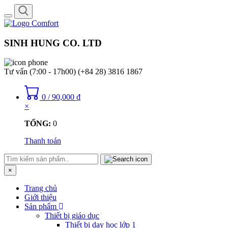
Toggle
navigation
SINH HUNG CO. LTD
Tư vấn (7:00 - 17h00)
(+84 28) 3816 1867
0
/
90,000
₫
×
TỔNG:
0
Thanh toán
×
Trang chủ
Giới thiệu
Sản phẩm
Thiết bị giáo dục
Thiết bị dạy học lớp 1