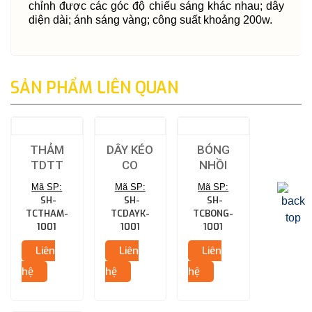
chỉnh được các góc độ chiếu sáng khác nhau; dây
diện dài; ánh sáng vàng; công suất khoảng 200w.
SẢN PHẨM LIÊN QUAN
THẢM
DÂY KÉO
BÓNG
TDTT
CO
NHỒI
Mã SP:
Mã SP:
Mã SP:
SH-
SH-
SH-
TCTHAM-
TCDAYK-
TCBONG-
1001
1001
1001
Liên
Liên
Liên
hệ
hệ
hệ