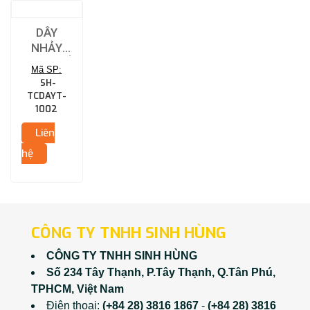
DÂY
NHẢY
TẬP THỂ
Mã SP:
(QC: DÂY
SH-
MỎNG)
TCDAYT-
1002
Liên
hệ
CÔNG TY TNHH SINH HÙNG
CÔNG TY TNHH SINH HÙNG
Số 234 Tây Thạnh, P.Tây Thạnh, Q.Tân Phú,
TPHCM, Việt Nam
Điện thoại:
(+84 28) 3816 1867
-
(+84 28) 3816