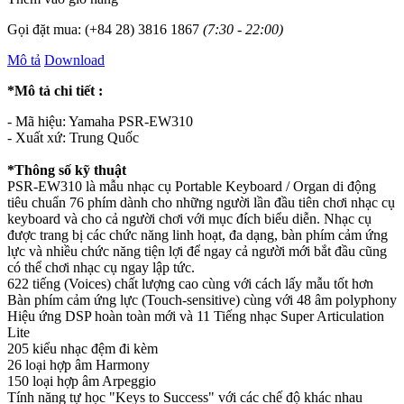
Gọi đặt mua:
(+84 28) 3816 1867
(7:30 - 22:00)
Mô tả
Download
*Mô tả chi tiết :
- Mã hiệu: Yamaha PSR-EW310
- Xuất xứ: Trung Quốc
*Thông số kỹ thuật
PSR-EW310 là mẫu nhạc cụ Portable Keyboard / Organ di động
tiêu chuẩn 76 phím dành cho những người lần đầu tiên chơi nhạc cụ
keyboard và cho cả người chơi với mục đích biểu diễn. Nhạc cụ
được trang bị các chức năng linh hoạt, đa dạng, bàn phím cảm ứng
lực và nhiều chức năng tiện lợi để ngay cả người mới bắt đầu cũng
có thể chơi nhạc cụ ngay lập tức.
622 tiếng (Voices) chất lượng cao cùng với cách lấy mẫu tốt hơn
Bàn phím cảm ứng lực (Touch-sensitive) cùng với 48 âm polyphony
Hiệu ứng DSP hoàn toàn mới và 11 Tiếng nhạc Super Articulation
Lite
205 kiểu nhạc đệm đi kèm
26 loại hợp âm Harmony
150 loại hợp âm Arpeggio
Tính năng tự học "Keys to Success" với các chế độ khác nhau