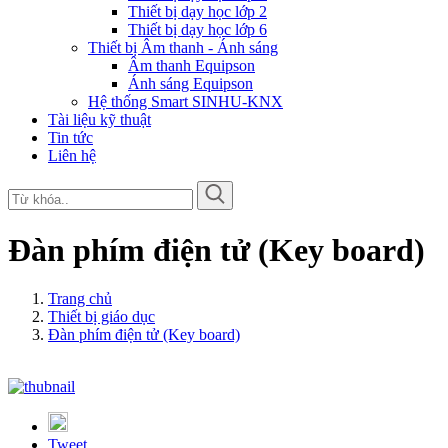
Thiết bị dạy học lớp 2
Thiết bị dạy học lớp 6
Thiết bị Âm thanh - Ánh sáng
Âm thanh Equipson
Ánh sáng Equipson
Hệ thống Smart SINHU-KNX
Tài liệu kỹ thuật
Tin tức
Liên hệ
Đàn phím điện tử (Key board)
Trang chủ
Thiết bị giáo dục
Đàn phím điện tử (Key board)
Tweet