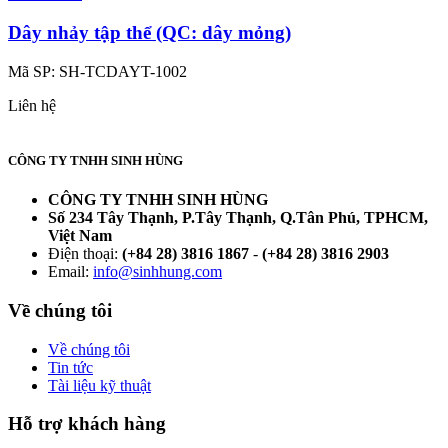
Dây nhảy tập thể (QC: dây mỏng)
Mã SP:
SH-TCDAYT-1002
Liên hệ
CÔNG TY TNHH SINH HÙNG
CÔNG TY TNHH SINH HÙNG
Số 234 Tây Thạnh, P.Tây Thạnh, Q.Tân Phú, TPHCM,
Việt Nam
Điện thoại:
(+84 28) 3816 1867
-
(+84 28) 3816 2903
Email:
info@sinhhung.com
Về chúng tôi
Về chúng tôi
Tin tức
Tài liệu kỹ thuật
Hỗ trợ khách hàng