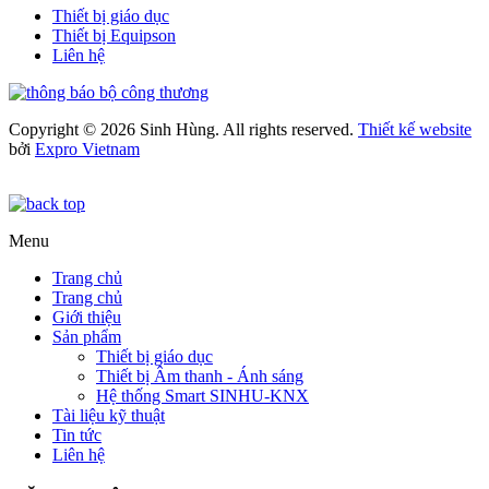
Thiết bị giáo dục
Thiết bị Equipson
Liên hệ
Copyright © 2026 Sinh Hùng. All rights reserved.
Thiết kế website
bởi
Expro Vietnam
Menu
Trang chủ
Trang chủ
Giới thiệu
Sản phẩm
Thiết bị giáo dục
Thiết bị Âm thanh - Ánh sáng
Hệ thống Smart SINHU-KNX
Tài liệu kỹ thuật
Tin tức
Liên hệ