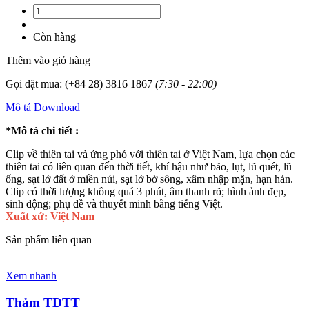
Còn hàng
Thêm vào giỏ hàng
Gọi đặt mua:
(+84 28) 3816 1867
(7:30 - 22:00)
Mô tả
Download
*Mô tả chi tiết :
Clip về thiên tai và ứng phó với thiên tai ở Việt Nam, lựa chọn các
thiên tai có liên quan đến thời tiết, khí hậu như bão, lụt, lũ quét, lũ
ống, sạt lở đất ở miền núi, sạt lở bờ sông, xâm nhập mặn, hạn hán.
Clip có thời lượng không quá 3 phút, âm thanh rõ; hình ảnh đẹp,
sinh động; phụ đề và thuyết minh bằng tiếng Việt.
Xuất xứ: Việt Nam
Sản phẩm liên quan
Xem nhanh
Thảm TDTT