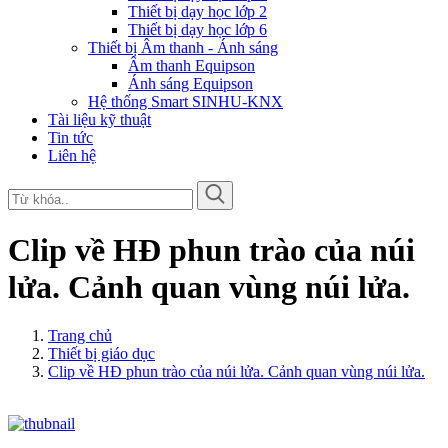
Thiết bị dạy học lớp 2
Thiết bị dạy học lớp 6
Thiết bị Âm thanh - Ánh sáng
Âm thanh Equipson
Ánh sáng Equipson
Hệ thống Smart SINHU-KNX
Tài liệu kỹ thuật
Tin tức
Liên hệ
Clip về HĐ phun trào của núi
lửa. Cảnh quan vùng núi lửa.
Trang chủ
Thiết bị giáo dục
Clip về HĐ phun trào của núi lửa. Cảnh quan vùng núi lửa.