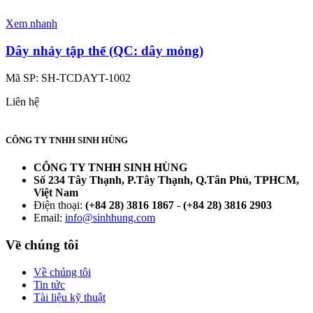
Xem nhanh
Dây nhảy tập thể (QC: dây mỏng)
Mã SP:
SH-TCDAYT-1002
Liên hệ
CÔNG TY TNHH SINH HÙNG
CÔNG TY TNHH SINH HÙNG
Số 234 Tây Thạnh, P.Tây Thạnh, Q.Tân Phú, TPHCM,
Việt Nam
Điện thoại:
(+84 28) 3816 1867
-
(+84 28) 3816 2903
Email:
info@sinhhung.com
Về chúng tôi
Về chúng tôi
Tin tức
Tài liệu kỹ thuật