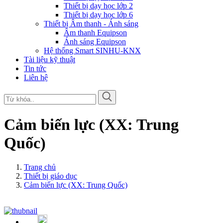
Thiết bị dạy học lớp 2
Thiết bị dạy học lớp 6
Thiết bị Âm thanh - Ánh sáng
Âm thanh Equipson
Ánh sáng Equipson
Hệ thống Smart SINHU-KNX
Tài liệu kỹ thuật
Tin tức
Liên hệ
Cảm biến lực (XX: Trung
Quốc)
Trang chủ
Thiết bị giáo dục
Cảm biến lực (XX: Trung Quốc)