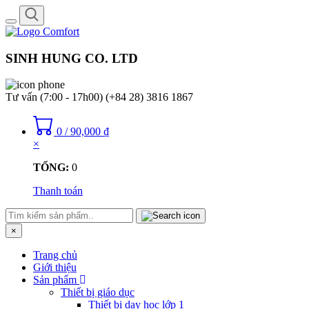
Toggle
navigation
SINH HUNG CO. LTD
Tư vấn (7:00 - 17h00)
(+84 28) 3816 1867
0
/
90,000
₫
×
TỔNG:
0
Thanh toán
×
Trang chủ
Giới thiệu
Sản phẩm
Thiết bị giáo dục
Thiết bị dạy học lớp 1