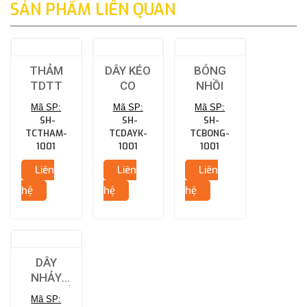
SẢN PHẨM LIÊN QUAN
THẢM
DÂY KÉO
BÓNG
TDTT
CO
NHỒI
Mã SP:
Mã SP:
Mã SP:
SH-
SH-
SH-
TCTHAM-
TCDAYK-
TCBONG-
1001
1001
1001
Liên
Liên
Liên
hệ
hệ
hệ
DÂY
NHẢY
TẬP THỂ
Mã SP: