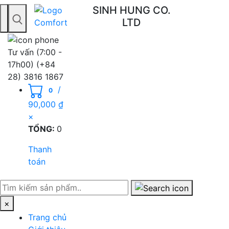
SINH HUNG CO.
LTD
Toggle navigation
Tư vấn (7:00 -
17h00)
(+84
28) 3816 1867
/
0
90,000
₫
×
TỔNG:
0
Thanh
toán
×
Trang chủ