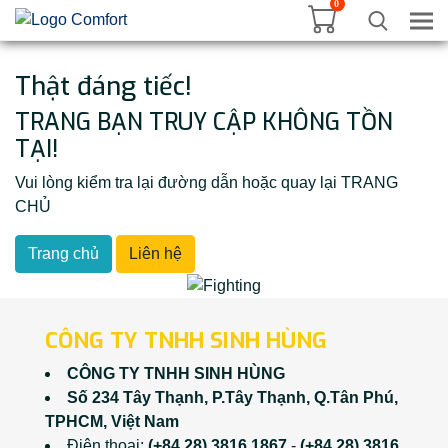
0
Tog
Thật đáng tiếc!
TRANG BẠN TRUY CẬP KHÔNG TỒN
TẠI!
Vui lòng kiểm tra lại đường dẫn hoặc quay lại TRANG
CHỦ
Trang chủ
Liên hệ
CÔNG TY TNHH SINH HÙNG
CÔNG TY TNHH SINH HÙNG
Số 234 Tây Thạnh, P.Tây Thạnh, Q.Tân Phú,
TPHCM, Việt Nam
Điện thoại:
(+84 28) 3816 1867
-
(+84 28) 3816