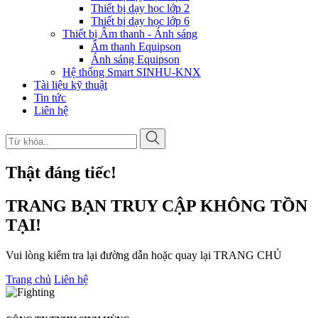
Thiết bị dạy học lớp 2
Thiết bị dạy học lớp 6
Thiết bị Âm thanh - Ánh sáng
Âm thanh Equipson
Ánh sáng Equipson
Hệ thống Smart SINHU-KNX
Tài liệu kỹ thuật
Tin tức
Liên hệ
Thật đáng tiếc!
TRANG BẠN TRUY CẬP KHÔNG TỒN
TẠI!
Vui lòng kiểm tra lại đường dẫn hoặc quay lại TRANG CHỦ
Trang chủ
Liên hệ