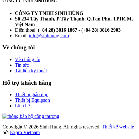
CÔNG TY TNHH SINH HÙNG
CÔNG TY TNHH SINH HÙNG
Số 234 Tây Thạnh, P.Tây Thạnh, Q.Tân Phú, TPHCM,
Việt Nam
Điện thoại:
(+84 28) 3816 1867
-
(+84 28) 3816 2903
Email:
info@sinhhung.com
Về chúng tôi
Về chúng tôi
Tin tức
Tài liệu kỹ thuật
Hỗ trợ khách hàng
Thiết bị giáo dục
Thiết bị Equipson
Liên hệ
Copyright © 2026 Sinh Hùng. All rights reserved.
Thiết kế website
bởi
Expro Vietnam