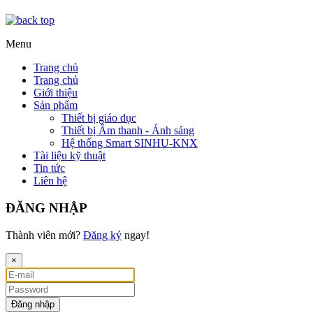
Menu
Trang chủ
Trang chủ
Giới thiệu
Sản phẩm
Thiết bị giáo dục
Thiết bị Âm thanh - Ánh sáng
Hệ thống Smart SINHU-KNX
Tài liệu kỹ thuật
Tin tức
Liên hệ
ĐĂNG NHẬP
Thành viên mới?
Đăng ký
ngay!
×
Đăng nhập