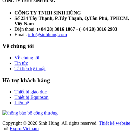
CÔNG TY TNHH SINH HÙNG
CÔNG TY TNHH SINH HÙNG
Số 234 Tây Thạnh, P.Tây Thạnh, Q.Tân Phú, TPHCM,
Việt Nam
Điện thoại:
(+84 28) 3816 1867
-
(+84 28) 3816 2903
Email:
info@sinhhung.com
Về chúng tôi
Về chúng tôi
Tin tức
Tài liệu kỹ thuật
Hỗ trợ khách hàng
Thiết bị giáo dục
Thiết bị Equipson
Liên hệ
Copyright © 2026 Sinh Hùng. All rights reserved.
Thiết kế website
bởi
Expro Vietnam