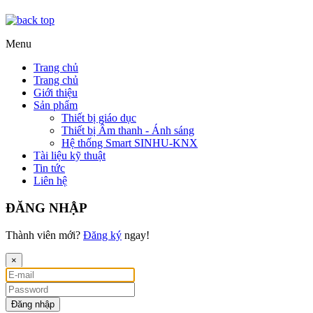
Menu
Trang chủ
Trang chủ
Giới thiệu
Sản phẩm
Thiết bị giáo dục
Thiết bị Âm thanh - Ánh sáng
Hệ thống Smart SINHU-KNX
Tài liệu kỹ thuật
Tin tức
Liên hệ
ĐĂNG NHẬP
Thành viên mới?
Đăng ký
ngay!
×
Đăng nhập