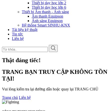
Thiết bị dạy học lớp 2
Thiết bị dạy học lớp 6
Thiết bị Âm thanh - Ánh sáng
Âm thanh Equipson
Ánh sáng Equipson
Hệ thống Smart SINHU-KNX
Tài liệu kỹ thuật
Tin tức
Liên hệ
Thật đáng tiếc!
TRANG BẠN TRUY CẬP KHÔNG TỒN
TẠI!
Vui lòng kiểm tra lại đường dẫn hoặc quay lại TRANG CHỦ
Trang chủ
Liên hệ