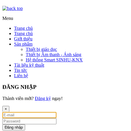
Menu
Trang chủ
Trang chủ
Giới thiệu
Sản phẩm
Thiết bị giáo dục
Thiết bị Âm thanh - Ánh sáng
Hệ thống Smart SINHU-KNX
Tài liệu kỹ thuật
Tin tức
Liên hệ
ĐĂNG NHẬP
Thành viên mới?
Đăng ký
ngay!
×
Đăng nhập