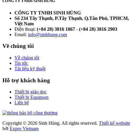
CÔNG TY TNHH SINH HÙNG
CÔNG TY TNHH SINH HÙNG
Số 234 Tây Thạnh, P.Tây Thạnh, Q.Tân Phú, TPHCM,
Việt Nam
Điện thoại:
(+84 28) 3816 1867
-
(+84 28) 3816 2903
Email:
info@sinhhung.com
Về chúng tôi
Về chúng tôi
Tin tức
Tài liệu kỹ thuật
Hỗ trợ khách hàng
Thiết bị giáo dục
Thiết bị Equipson
Liên hệ
Copyright © 2026 Sinh Hùng. All rights reserved.
Thiết kế website
bởi
Expro Vietnam