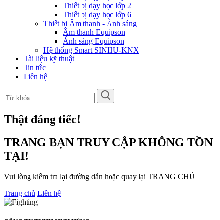
Thiết bị dạy học lớp 2
Thiết bị dạy học lớp 6
Thiết bị Âm thanh - Ánh sáng
Âm thanh Equipson
Ánh sáng Equipson
Hệ thống Smart SINHU-KNX
Tài liệu kỹ thuật
Tin tức
Liên hệ
Thật đáng tiếc!
TRANG BẠN TRUY CẬP KHÔNG TỒN
TẠI!
Vui lòng kiểm tra lại đường dẫn hoặc quay lại TRANG CHỦ
Trang chủ
Liên hệ