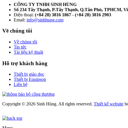
CÔNG TY TNHH SINH HÙNG
Số 234 Tây Thạnh, P.Tây Thạnh, Q.Tân Phú, TPHCM, V
Điện thoại:
(+84 28) 3816 1867
-
(+84 28) 3816 2903
Email:
info@sinhhung.com
Về chúng tôi
Về chúng tôi
Tin tức
Tài liệu kỹ thuật
Hỗ trợ khách hàng
Thiết bị giáo dục
Thiết bị Equipson
Liên hệ
Copyright © 2026 Sinh Hùng. All rights reserved.
Thiết kế website
b
Menu