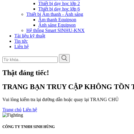
Thiết bị dạy học lớp 2
Thiết bị dạy học lớp 6
Thiết bị Âm thanh - Ánh sáng
Âm thanh Equipson
Ánh sáng Equipson
Hệ thống Smart SINHU-KNX
Tài liệu kỹ thuật
Tin tức
Liên hệ
Thật đáng tiếc!
TRANG BẠN TRUY CẬP KHÔNG TỒN T
Vui lòng kiểm tra lại đường dẫn hoặc quay lại TRANG CHỦ
Trang chủ
Liên hệ
CÔNG TY TNHH SINH HÙNG