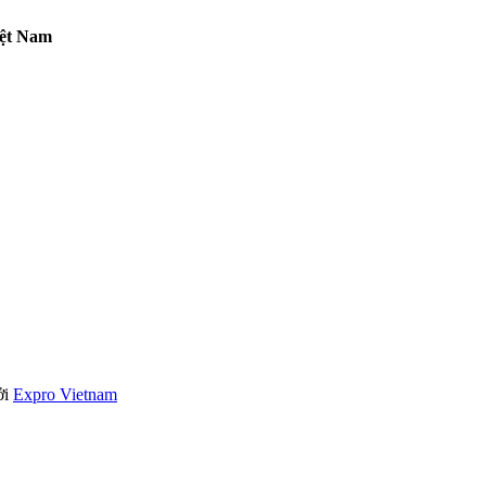
iệt Nam
ởi
Expro Vietnam