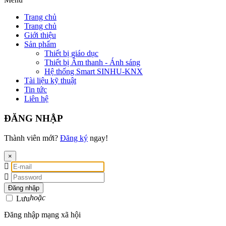
Trang chủ
Trang chủ
Giới thiệu
Sản phẩm
Thiết bị giáo dục
Thiết bị Âm thanh - Ánh sáng
Hệ thống Smart SINHU-KNX
Tài liệu kỹ thuật
Tin tức
Liên hệ
ĐĂNG NHẬP
Thành viên mới?
Đăng ký
ngay!
×
Đăng nhập
hoặc
Lưu
Đăng nhập mạng xã hội