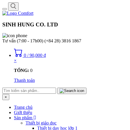
Toggle
navigation
SINH HUNG CO. LTD
Tư vấn (7:00 - 17h00)
(+84 28) 3816 1867
0
/
90,000
₫
×
TỔNG:
0
Thanh toán
×
Trang chủ
Giới thiệu
Sản phẩm
Thiết bị giáo dục
Thiết bị dạy học lớp 1