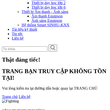
Thiết bị dạy học lớp 2
Thiết bị dạy học lớp 6
Thiết bị Âm thanh - Ánh sáng
Âm thanh Equipson
Ánh sáng Equipson
Hệ thống Smart SINHU-KNX
Tài liệu kỹ thuật
Tin tức
Liên hệ
Thật đáng tiếc!
TRANG BẠN TRUY CẬP KHÔNG TỒN
TẠI!
Vui lòng kiểm tra lại đường dẫn hoặc quay lại TRANG CHỦ
Trang chủ
Liên hệ