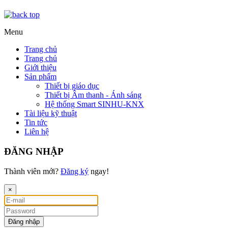
Menu
Trang chủ
Trang chủ
Giới thiệu
Sản phẩm
Thiết bị giáo dục
Thiết bị Âm thanh - Ánh sáng
Hệ thống Smart SINHU-KNX
Tài liệu kỹ thuật
Tin tức
Liên hệ
ĐĂNG NHẬP
Thành viên mới?
Đăng ký
ngay!
×
Đăng nhập