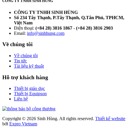
CÔNG TY TNHH SINH HÙNG
CÔNG TY TNHH SINH HÙNG
Số 234 Tây Thạnh, P.Tây Thạnh, Q.Tân Phú, TPHCM,
Việt Nam
Điện thoại:
(+84 28) 3816 1867
-
(+84 28) 3816 2903
Email:
info@sinhhung.com
Về chúng tôi
Về chúng tôi
Tin tức
Tài liệu kỹ thuật
Hỗ trợ khách hàng
Thiết bị giáo dục
Thiết bị Equipson
Liên hệ
Copyright © 2026 Sinh Hùng. All rights reserved.
Thiết kế website
bởi
Expro Vietnam