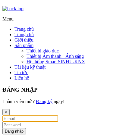
Menu
Trang chủ
Trang chủ
Giới thiệu
Sản phẩm
Thiết bị giáo dục
Thiết bị Âm thanh - Ánh sáng
Hệ thống Smart SINHU-KNX
Tài liệu kỹ thuật
Tin tức
Liên hệ
ĐĂNG NHẬP
Thành viên mới?
Đăng ký
ngay!
×
Đăng nhập