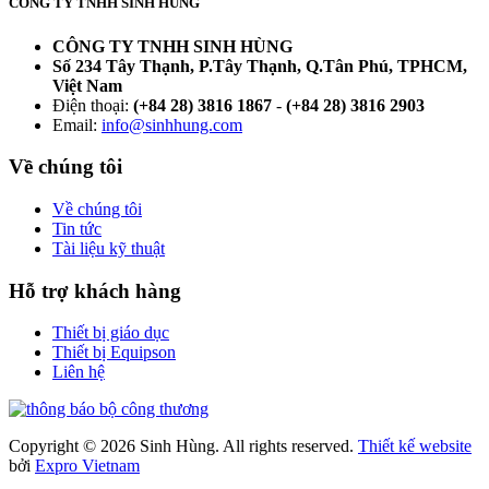
CÔNG TY TNHH SINH HÙNG
CÔNG TY TNHH SINH HÙNG
Số 234 Tây Thạnh, P.Tây Thạnh, Q.Tân Phú, TPHCM,
Việt Nam
Điện thoại:
(+84 28) 3816 1867
-
(+84 28) 3816 2903
Email:
info@sinhhung.com
Về chúng tôi
Về chúng tôi
Tin tức
Tài liệu kỹ thuật
Hỗ trợ khách hàng
Thiết bị giáo dục
Thiết bị Equipson
Liên hệ
Copyright © 2026 Sinh Hùng. All rights reserved.
Thiết kế website
bởi
Expro Vietnam