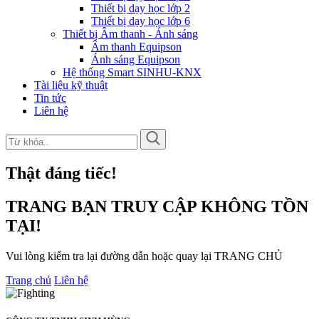
Thiết bị dạy học lớp 2
Thiết bị dạy học lớp 6
Thiết bị Âm thanh - Ánh sáng
Âm thanh Equipson
Ánh sáng Equipson
Hệ thống Smart SINHU-KNX
Tài liệu kỹ thuật
Tin tức
Liên hệ
Thật đáng tiếc!
TRANG BẠN TRUY CẬP KHÔNG TỒN
TẠI!
Vui lòng kiểm tra lại đường dẫn hoặc quay lại TRANG CHỦ
Trang chủ
Liên hệ