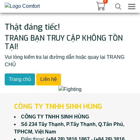
0
Tog
Thật đáng tiếc!
TRANG BẠN TRUY CẬP KHÔNG TỒN
TẠI!
Vui lòng kiểm tra lại đường dẫn hoặc quay lại TRANG
CHỦ
Trang chủ
Liên hệ
CÔNG TY TNHH SINH HÙNG
CÔNG TY TNHH SINH HÙNG
Số 234 Tây Thạnh, P.Tây Thạnh, Q.Tân Phú,
TPHCM, Việt Nam
Điện thoại:
(+84 28) 3816 1867
-
(+84 28) 3816