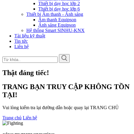
Thiết bị dạy học lớp 2
Thiết bị dạy học lớp 6
Thiết bị Âm thanh - Ánh sáng
Âm thanh Equipson
Ánh sáng Equipson
Hệ thống Smart SINHU-KNX
Tài liệu kỹ thuật
Tin tức
Liên hệ
Thật đáng tiếc!
TRANG BẠN TRUY CẬP KHÔNG TỒN
TẠI!
Vui lòng kiểm tra lại đường dẫn hoặc quay lại TRANG CHỦ
Trang chủ
Liên hệ