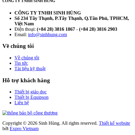
CÔNG TY TNHH SINH HÙNG
CÔNG TY TNHH SINH HÙNG
Số 234 Tây Thạnh, P.Tây Thạnh, Q.Tân Phú, TPHCM,
Việt Nam
Điện thoại:
(+84 28) 3816 1867
-
(+84 28) 3816 2903
Email:
info@sinhhung.com
Về chúng tôi
Về chúng tôi
Tin tức
Tài liệu kỹ thuật
Hỗ trợ khách hàng
Thiết bị giáo dục
Thiết bị Equipson
Liên hệ
Copyright © 2026 Sinh Hùng. All rights reserved.
Thiết kế website
bởi
Expro Vietnam