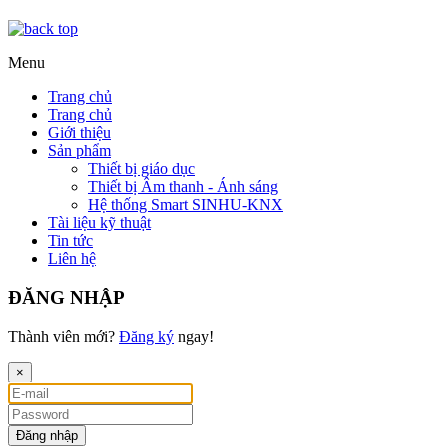
Menu
Trang chủ
Trang chủ
Giới thiệu
Sản phẩm
Thiết bị giáo dục
Thiết bị Âm thanh - Ánh sáng
Hệ thống Smart SINHU-KNX
Tài liệu kỹ thuật
Tin tức
Liên hệ
ĐĂNG NHẬP
Thành viên mới?
Đăng ký
ngay!
×
Đăng nhập