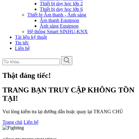
Thiết bị dạy học lớp 2
Thiết bị dạy học lớp 6
Thiết bị Âm thanh - Ánh sáng
Âm thanh Equipson
Ánh sáng Equipson
Hệ thống Smart SINHU-KNX
Tài liệu kỹ thuật
Tin tức
Liên hệ
Thật đáng tiếc!
TRANG BẠN TRUY CẬP KHÔNG TỒN
TẠI!
Vui lòng kiểm tra lại đường dẫn hoặc quay lại TRANG CHỦ
Trang chủ
Liên hệ