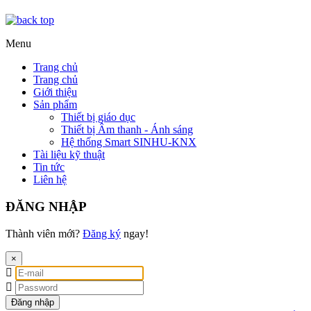
Menu
Trang chủ
Trang chủ
Giới thiệu
Sản phẩm
Thiết bị giáo dục
Thiết bị Âm thanh - Ánh sáng
Hệ thống Smart SINHU-KNX
Tài liệu kỹ thuật
Tin tức
Liên hệ
ĐĂNG NHẬP
Thành viên mới?
Đăng ký
ngay!
×
Đăng nhập