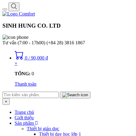
Toggle
navigation
SINH HUNG CO. LTD
Tư vấn (7:00 - 17h00)
(+84 28) 3816 1867
0
/
90,000
₫
×
TỔNG:
0
Thanh toán
×
Trang chủ
Giới thiệu
Sản phẩm
Thiết bị giáo dục
Thiết bị dạy học lớp 1