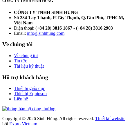
CÔNG TY TNHH SINH HÙNG
CÔNG TY TNHH SINH HÙNG
Số 234 Tây Thạnh, P.Tây Thạnh, Q.Tân Phú, TPHCM,
Việt Nam
Điện thoại:
(+84 28) 3816 1867
-
(+84 28) 3816 2903
Email:
info@sinhhung.com
Về chúng tôi
Về chúng tôi
Tin tức
Tài liệu kỹ thuật
Hỗ trợ khách hàng
Thiết bị giáo dục
Thiết bị Equipson
Liên hệ
Copyright © 2026 Sinh Hùng. All rights reserved.
Thiết kế website
bởi
Expro Vietnam