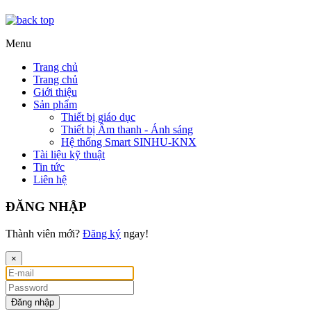
Menu
Trang chủ
Trang chủ
Giới thiệu
Sản phẩm
Thiết bị giáo dục
Thiết bị Âm thanh - Ánh sáng
Hệ thống Smart SINHU-KNX
Tài liệu kỹ thuật
Tin tức
Liên hệ
ĐĂNG NHẬP
Thành viên mới?
Đăng ký
ngay!
×
Đăng nhập