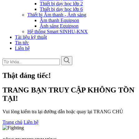
Thiết bị dạy học lớp 2
Thiết bị dạy học lớp 6
Thiết bị Âm thanh - Ánh sáng
Âm thanh Equipson
Ánh sáng Equipson
Hệ thống Smart SINHU-KNX
Tài liệu kỹ thuật
Tin tức
Liên hệ
Thật đáng tiếc!
TRANG BẠN TRUY CẬP KHÔNG TỒN
TẠI!
Vui lòng kiểm tra lại đường dẫn hoặc quay lại TRANG CHỦ
Trang chủ
Liên hệ