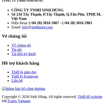
CÔNG TY TNHH SINH HÙNG
CÔNG TY TNHH SINH HÙNG
Số 234 Tây Thạnh, P.Tây Thạnh, Q.Tân Phú, TPHCM,
Việt Nam
Điện thoại:
(+84 28) 3816 1867
-
(+84 28) 3816 2903
Email:
info@sinhhung.com
Về chúng tôi
Về chúng tôi
Tin tức
Tài liệu kỹ thuật
Hỗ trợ khách hàng
Thiết bị giáo dục
Thiết bị Equipson
Liên hệ
Copyright © 2026 Sinh Hùng. All rights reserved.
Thiết kế website
bởi
Expro Vietnam