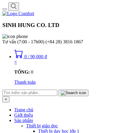
Toggle
navigation
SINH HUNG CO. LTD
Tư vấn (7:00 - 17h00)
(+84 28) 3816 1867
0
/
90,000
₫
×
TỔNG:
0
Thanh toán
×
Trang chủ
Giới thiệu
Sản phẩm
Thiết bị giáo dục
Thiết bị dạy học lớp 1